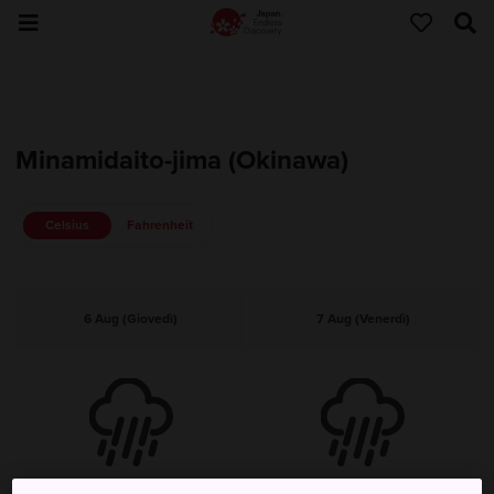
Minamidaito-jima (Okinawa)
Celsius
Fahrenheit
6 Aug (Giovedì)
7 Aug (Venerdì)
Temporali
Temporali