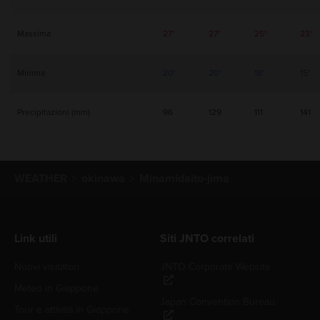
Massima
27°
27°
25°
23°
Minima
20°
20°
18°
15°
Precipitazioni (mm)
96
129
111
141
WEATHER
okinawa
Minamidaito-jima
Link utili
Siti JNTO correlati
Nuovi visitatori
JNTO Corporate Website
Meteo in Giappone
Japan Convention Bureau
Tour e attività in Giappone