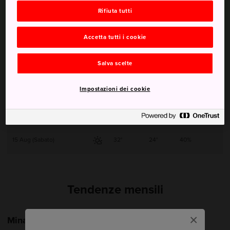
Rifiuta tutti
11 Aug (Martedì)
32°
25°
50%
Accetta tutti i cookie
12 Aug (Mercoledì)
31°
25°
40%
Salva scelte
13 Aug (Giovedì)
32°
25°
40%
Impostazioni dei cookie
14 Aug (Venerdì)
31°
26°
50%
15 Aug (Sabato)
32°
24°
40%
Tendenze mensili
×
Minamidaito-jima