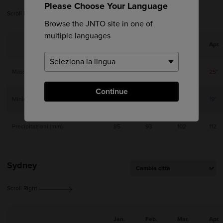
Please Choose Your Language
Scroll Right
Browse the JNTO site in one of
multiple languages
Jan.
Feb.
Mar.
Apr.
Massima
21°
21°
22°
25°
Continue
Minima
14°
15°
16°
19°
Precipitazioni (mm)
85
93
102
112
Sydney
Scroll Right
Jan.
Feb.
Mar.
Apr.