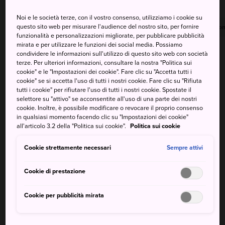
Noi e le società terze, con il vostro consenso, utilizziamo i cookie su
questo sito web per misurare l'audience del nostro sito, per fornire
Massima
Minima
Precipitazioni
Massima
Minima
Precipitazion
funzionalità e personalizzazioni migliorate, per pubblicare pubblicità
mirata e per utilizzare le funzioni dei social media. Possiamo
30°
27°
100%
31°
27°
100%
condividere le informazioni sull'utilizzo di questo sito web con società
terze. Per ulteriori informazioni, consultare la nostra "Politica sui
cookie" e le "Impostazioni dei cookie". Fare clic su "Accetta tutti i
cookie" se si accetta l'uso di tutti i nostri cookie. Fare clic su "Rifiuta
Massima
Minima
Precipitazioni
tutti i cookie" per rifiutare l'uso di tutti i nostri cookie. Spostate il
selettore su "attivo" se acconsentite all'uso di una parte dei nostri
cookie. Inoltre, è possibile modificare o revocare il proprio consenso
6 Aug (Giovedì)
30°
27°
100%
in qualsiasi momento facendo clic su "Impostazioni dei cookie"
all'articolo 3.2 della "Politica sui cookie".
Politica sui cookie
7 Aug (Venerdì)
31°
27°
100%
Cookie strettamente necessari
Sempre attivi
8 Aug (Sabato)
33°
28°
50%
Cookie di prestazione
Cookie per pubblicità mirata
9 Aug (Domenica)
31°
26°
50%
10 Aug (Lunedì)
32°
27°
50%