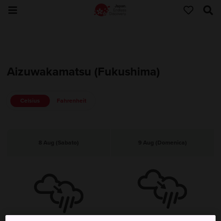
Aizuwakamatsu (Fukushima)
Celsius
Fahrenheit
8 Aug (Sabato)
9 Aug (Domenica)
Nuvoloso, poi occasionali rovesci