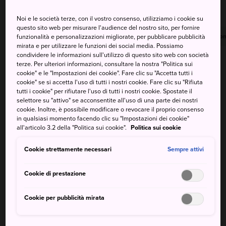
Nuvoloso, poi pioggia
sparsi
Noi e le società terze, con il vostro consenso, utilizziamo i cookie su
questo sito web per misurare l'audience del nostro sito, per fornire
Massima
Minima
Precipitazioni
Massima
Minima
Precipitazion
funzionalità e personalizzazioni migliorate, per pubblicare pubblicità
mirata e per utilizzare le funzioni dei social media. Possiamo
condividere le informazioni sull'utilizzo di questo sito web con società
30°
23°
60%
30°
22°
50%
terze. Per ulteriori informazioni, consultare la nostra "Politica sui
cookie" e le "Impostazioni dei cookie". Fare clic su "Accetta tutti i
cookie" se si accetta l'uso di tutti i nostri cookie. Fare clic su "Rifiuta
tutti i cookie" per rifiutare l'uso di tutti i nostri cookie. Spostate il
Massima
Minima
Precipitazioni
selettore su "attivo" se acconsentite all'uso di una parte dei nostri
cookie. Inoltre, è possibile modificare o revocare il proprio consenso
in qualsiasi momento facendo clic su "Impostazioni dei cookie"
8 Aug (Sabato)
30°
23°
60%
all'articolo 3.2 della "Politica sui cookie".
Politica sui cookie
Cookie strettamente necessari
Sempre attivi
9 Aug (Domenica)
30°
22°
50%
Cookie di prestazione
10 Aug (Lunedì)
26°
20°
90%
Cookie per pubblicità mirata
11 Aug (Martedì)
29°
21°
60%