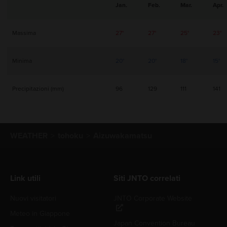
Jan.
Feb.
Mar.
Apr.
Massima
27°
27°
25°
23°
Minima
20°
20°
18°
15°
Precipitazioni (mm)
96
129
111
141
WEATHER
tohoku
Aizuwakamatsu
Link utili
Siti JNTO correlati
Nuovi visitatori
JNTO Corporate Website
Meteo in Giappone
Japan Convention Bureau