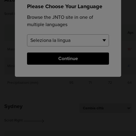
Please Choose Your Language
Scroll Right
Browse the JNTO site in one of
multiple languages
Jan.
Feb.
Mar.
Apr.
Massima
3°
4°
8°
16°
Continue
Minima
-4°
-4°
-1°
4°
Precipitazioni (mm)
95
71
72
64
Sydney
Scroll Right