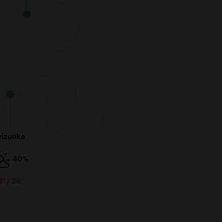
Shizuoka
40%
3°
/
26°