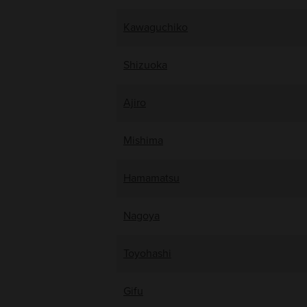
Kawaguchiko
Shizuoka
Ajiro
Mishima
Hamamatsu
Nagoya
Toyohashi
Gifu