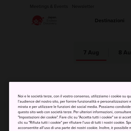
Meetings & Events
Newsletter
Destinazioni
7 Aug
8 A
Regione di Tokai
Noi e le società terze, con il vostro consenso, utilizziamo i cookie su 
l'audience del nostro sito, per fornire funzionalità e personalizzazioni 
mirata e per utilizzare le funzioni dei social media. Possiamo condividere
questo sito web con società terze. Per ulteriori informazioni, consultare 
"Impostazioni dei cookie". Fare clic su "Accetta tutti i cookie" se si accett
clic su "Rifiuta tutti i cookie" per rifiutare l'uso di tutti i nostri cookie. S
Celsius
Fahrenh
acconsentite all'uso di una parte dei nostri cookie. Inoltre, è possibile 