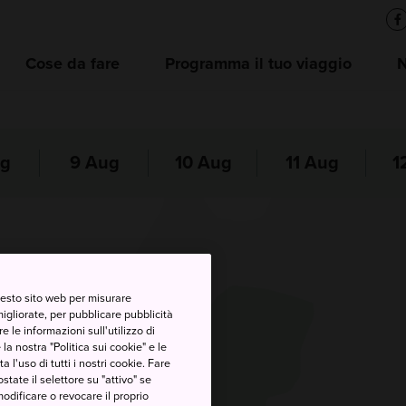
Cose da fare
Programma il tuo viaggio
ug
9 Aug
10 Aug
11 Aug
1
questo sito web per misurare
migliorate, per pubblicare pubblicità
Gifu
 le informazioni sull'utilizzo di
la nostra "Politica sui cookie" e le
a l'uso di tutti i nostri cookie. Fare
40%
postate il selettore su "attivo" se
eit
modificare o revocare il proprio