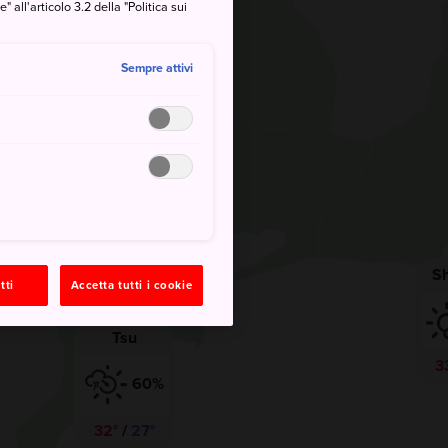
36°
/
27°
all'articolo 3.2 della "Politica sui
Sempre attivi
Nagoya
10%
35°
/
27°
tti
Accetta tutti i cookie
Tsu
3
60%
32°
/
27°