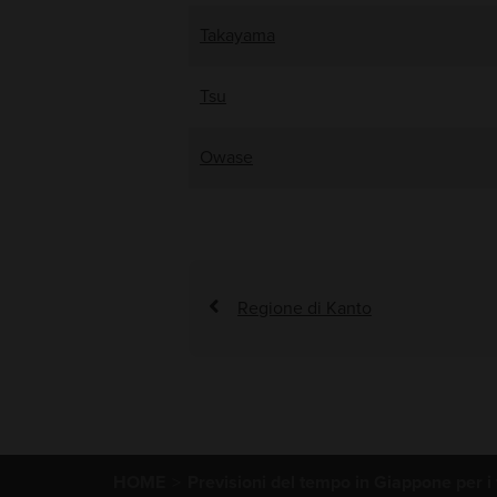
Takayama
Tsu
Owase
Regione di Kanto
HOME
Previsioni del tempo in Giappone per i 