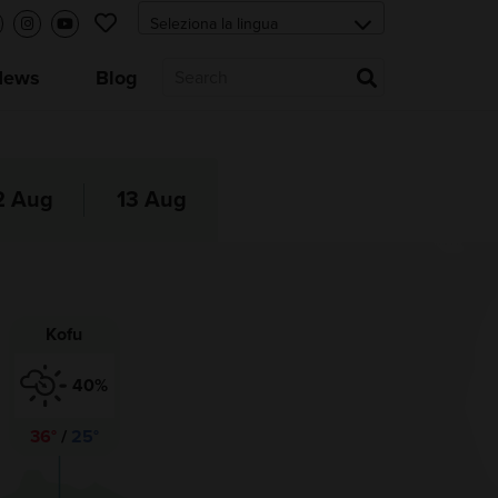
News
Blog
2 Aug
13 Aug
Kofu
40%
36°
/
25°