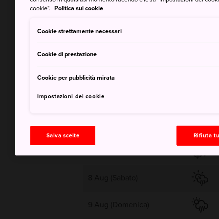
cookie".
Politica sui cookie
32°
Cookie strettamente necessari
Sereno con sporadici rovesci
Cookie di prestazione
sparsi
Cookie per pubblicità mirata
Impostazioni dei cookie
Salva scelte
Rifiuta tu
7 Aug (Venerdì)
8 Aug (Sabato)
9 Aug (Domenica)