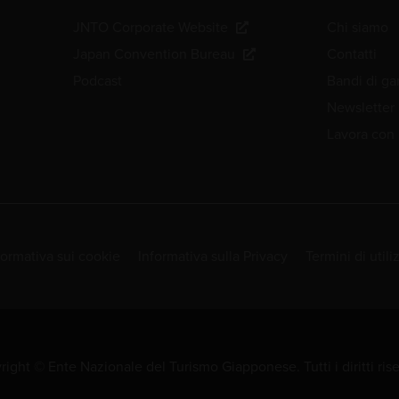
JNTO Corporate Website
Chi siamo
Japan Convention Bureau
Contatti
Podcast
Bandi di ga
Newsletter
Lavora con 
formativa sui cookie
Informativa sulla Privacy
Termini di utili
ight © Ente Nazionale del Turismo Giapponese. Tutti i diritti rise