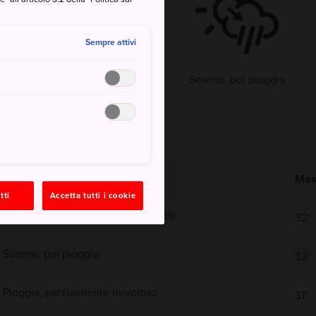
25°
50%
Sempre attivi
Sereno, poi pioggia
Mas
tti
Accetta tutti i cookie
Sereno con sporadici rovesci sparsi
32°
Sereno, poi pioggia
32°
Pioggia, parzialmente nuvoloso
31°