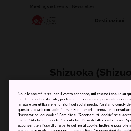
Meetings & Events
Newsletter
Destinazioni
Shizuoka (Shizu
Noi e le società terze, con il vostro consenso, utilizziamo i cookie su 
l'audience del nostro sito, per fornire funzionalità e personalizzazioni 
7 Aug (Venerdì)
Mass
mirata e per utilizzare le funzioni dei social media. Possiamo condividere
questo sito web con società terze. Per ulteriori informazioni, consultare 
"Impostazioni dei cookie". Fare clic su "Accetta tutti i cookie" se si accett
clic su "Rifiuta tutti i cookie" per rifiutare l'uso di tutti i nostri cookie. S
acconsentite all'uso di una parte dei nostri cookie. Inoltre, è possibile 
consenso in qualsiasi momento facendo clic su "Impostazioni dei cookie" 