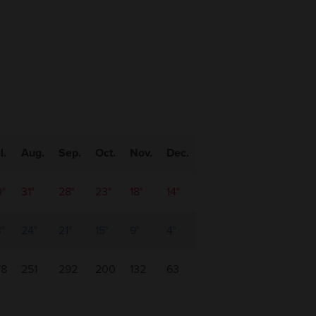
l.
Aug.
Sep.
Oct.
Nov.
Dec.
°
31°
28°
23°
18°
14°
°
24°
21°
15°
9°
4°
78
251
292
200
132
63