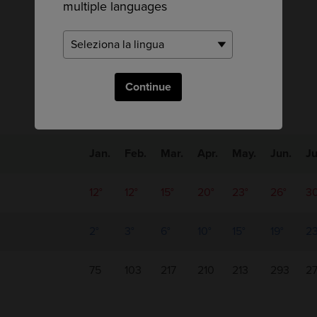
multiple languages
Tendenze mensili
Continue
Jan.
Feb.
Mar.
Apr.
May.
Jun.
Ju
12°
12°
15°
20°
23°
26°
30
2°
3°
6°
10°
15°
19°
23
75
103
217
210
213
293
2