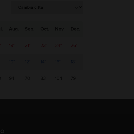
l.
Aug.
Sep.
Oct.
Nov.
Dec.
°
19°
21°
23°
24°
26°
10°
12°
14°
16°
18°
0
94
70
83
104
79
TO