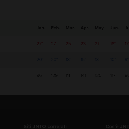
Jan.
Feb.
Mar.
Apr.
May.
Jun.
Ju
27°
27°
25°
23°
21°
18°
17
20°
20°
18°
15°
13°
10°
9°
96
129
111
141
120
117
8
Siti JNTO correlati
Cos'è JN