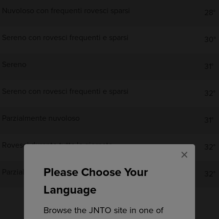
Nuvoloso con frequenti rovesci sparsi
28°
Sereno con rovesci frequenti e sparsi
30°
Sereno
31°
Sereno con rovesci frequenti e sparsi
32°
Parzialmente nuvoloso
31°
Rovesci durante tutta la giornata
32°
×
Please Choose Your
Parzialmente nuvoloso
32°
Language
Browse the JNTO site in one of