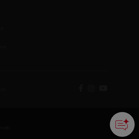
ra
noi
zzo
rvati.