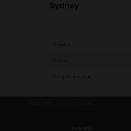
Sydney
Massima
Minima
Precipitazioni (mm)
WEATHER
tokai
Shizuoka
Link utili