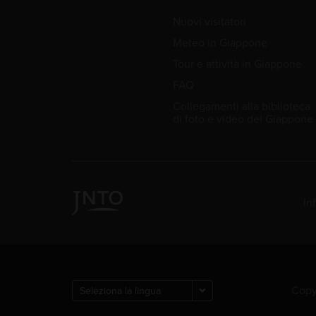
Nuovi visitatori
Meteo in Giappone
Tour e attività in Giappone
FAQ
Collegamenti alla biblioteca
di foto e video del Giappone
In
Copyr