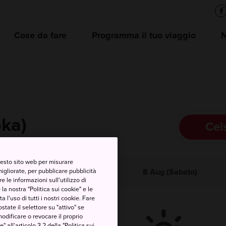
Cose da fare
Programma il tuo viaggio
oka)
Cel
questo sito web per misurare
migliorate, per pubblicare pubblicità
ima
Minima
Precipitazioni
8 Aug (Sabato)
 le informazioni sull'utilizzo di
la nostra "Politica sui cookie" e le
a l'uso di tutti i nostri cookie. Fare
postate il selettore su "attivo" se
modificare o revocare il proprio
all'articolo 3.2 della "Politica sui