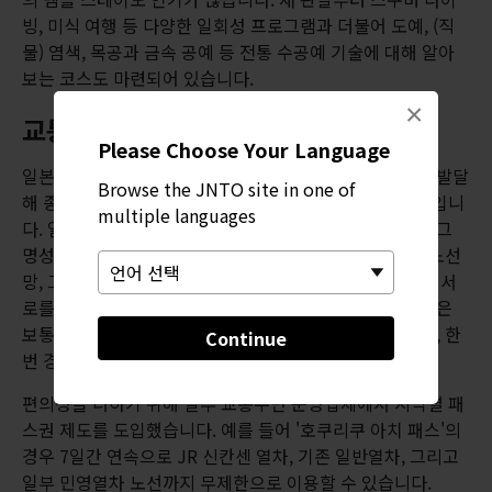
빙, 미식 여행 등 다양한 일회성 프로그램과 더불어 도예, (직
물) 염색, 목공과 금속 공예 등 전통 수공예 기술에 대해 알아
보는 코스도 마련되어 있습니다.
×
교통 안내
Please Choose Your Language
일본이 개인 여행객에게 특히 좋은 점은 대중교통이 매우 발달
Browse the JNTO site in one of
해 종합적이고 신뢰도 높은 교통망이 완비되어 있다는 것입니
multiple languages
다. 일본은 세계적으로 고속열차를 처음 선보인 나라로서 그
명성이 아깝지 않은 곳입니다. 지역별 현지 열차 및 버스 노선
망, 그리고 전국 각지를 연결하는 초고속 열차 네트워크가 서
로를 훌륭히 보완해주고 있습니다. 이런 소규모 열차 노선은
보통 한 시간에 두어 번만 운행하고 차량도 한 칸뿐이지만, 한
Continue
번 경험해볼 만합니다.
편의성을 더하기 위해 일부 교통수단 운영업체에서 지역별 패
스권 제도를 도입했습니다. 예를 들어 '호쿠리쿠 아치 패스'의
경우 7일간 연속으로 JR 신칸센 열차, 기존 일반열차, 그리고
일부 민영열차 노선까지 무제한으로 이용할 수 있습니다.