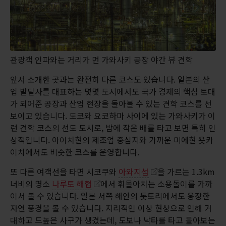
관광객 인파와는 거리가 먼 가와사키 공장 야간 뷰 견학
앞서 소개한 곳과는 완전히 다른 코스도 있습니다. 일본의 산
업 발달사를 대표하는 몇몇 도시에서도 국가 경제의 핵심 토대
가 되어준 공장과 산업 현장을 돌아볼 수 있는 견학 코스를 선
보이고 있습니다. 도쿄와 요코하마 사이에 있는 가와사키가 이
런 견학 코스의 선도 도시로, 밤에 작은 배를 타고 보면 특히 인
상적입니다. 아이치현의 제조업 중심지와 가까운 미에현 욧카
이치에서도 비슷한 코스를 운영합니다.
또 다른 여객선을 타면 시코쿠와
아와지섬
을 가르는 1.3km
너비의 명소
나루토 해협
에서 휘몰아치는 소용돌이를 가까
이서 볼 수 있습니다. 일본 서쪽 해안의 돗토리에서도 웅장한
자연 풍경을 볼 수 있습니다. 지리적인 이상 현상으로 인해 거
대하고 드높은 사구가 생겼는데, 도보나 낙타를 타고 돌아보는