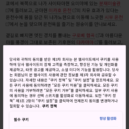
쿄에서 북쪽으로 나가 사이타마현 오미야에 있는
분재미술관
에 들러보고, 군마현
이카호 온천
의 치유 효과가 있다는
온천수에 몸을 담근 뒤 나가노현으로 이동해 느긋한
시부 온천
에서 눈을 맞으며 온천욕을 즐기는 원숭이를 만나보세요.
곁길로 빠지면 멋진 경치를 뽐내는
구로베 협곡
과 아름다운
마을 풍경이 그대로 보존된 기후현의
다카야마
를 둘러보고,
풍부한 역사를 품은
가나자와
를 구경할 수 있습니다. 이 오
래된 도시의 심장부는 100여 년 전과 똑같이 보존되어 있으며
당사와 귀하의 동의를 받은 제3자 회사는 본 웹사이트에서 쿠키를 사용
이곳에 있는 겐로쿠엔 정원은 전국에서 손꼽히는 3대 절경 정
하여 당사 웹사이트의 잠재 고객을 측정하고, 향상된 기능 및 개인화를
원 중 하나입니다.
제공하고, 타겟 광고를 제공하고, 소셜 미디어 기능을 활용합니다. 당사
는 회원님의 본 웹사이트 사용에 관한 정보를 제3자 회사와 공유할 수
있습니다. 자세한 내용은 “쿠키 정책” 및 “쿠키 설정”을 참조하세요. 모
가나자와 외에도 후쿠이현이 있는데, 이곳은 상대적으로 덜 알
든 쿠키 사용에 동의하려면 “모든 쿠키 허용”을 클릭하세요. 모든 쿠키
려져 있지만 위풍당당한 모습의
마루오카성
과 헤이센지 하
의 사용을 거부하려면 “모든 쿠키 거부”를 클릭하세요. 일부 쿠키 사용
쿠산 신사 등 여러 숨은 명소가 있습니다. 이곳을 지나면 종착
에 동의하는 경우 선택 스위치를 활성화로 이동하세요. 또한 “쿠키 정
책” 제3조 2항의 “쿠키 설정”을 클릭하여 언제든지 동의를 변경하거나
지인 교토에 도착합니다.
철회할 수 있습니다.
쿠키 정책
항상 활성화
필수 쿠키