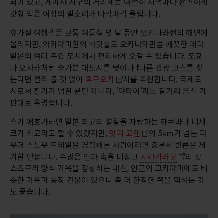
되어 있고, 게이샤 지구의 거리에는 여전히 저녁마다 완벽하게
갖춰 입은 여성의 발소리가 따각따각 울립니다.
휴가철 여행객은 보통 여름철 몇 달 동안 오키나와현의 해변에
몰리지만, 와카야마현의 바닷물도 오키나와만큼 깨끗한 데다
일본의 여러 주요 도시에서 편리하게 오갈 수 있습니다. 도쿄
나 오사카처럼 숨가쁜 대도시를 벗어나 f다른 관광 코스를 찾
는다면 멀리 볼 것 없이
후쿠오카
시를 추천합니다. 국제도
시로서 활기가 넘칠 뿐만 아니라, ‘야타이'라는 길거리 음식 가
판대로 유명합니다.
스키 애호가라면 일본 최고의 설질을 자랑하는 하쿠바나 니세
코가 최고라고 할 수 있겠지만,
앗피 고겐
의 5km가 넘는 파
우더 스노우 트레일을 경험해본 사람이라면 충분히 반론을 제
기할 만합니다. 수많은 인파 속을 비집고
시라카와고
의 갓
쇼즈쿠리 양식 가옥을 감상하는 대신, 인근의 고카야마에도 비
슷한 가옥과 농장 건물이 있으니 좀 더 한적한 쪽을 택하는 것
도 좋습니다.