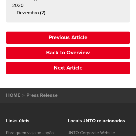
2020
Dezembro
(2)
Previous Article
Back to Overview
Next Article
HOME
Press Release
Links úteis
Locais JNTO relacionados
Para quem viaja ao Japão
JNTO Corporate Website