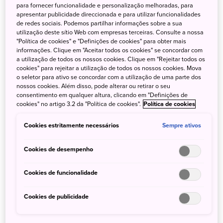
para fornecer funcionalidade e personalização melhoradas, para
apresentar publicidade direccionada e para utilizar funcionalidades
de redes sociais. Podemos partilhar informações sobre a sua
*É fundamental lembrar que a isenção de visto é válida
utilização deste sítio Web com empresas terceiras. Consulte a nossa
para visitas de até 90 dias com propósito de turismo e
"Política de cookies" e "Definições de cookies" para obter mais
algumas outras atividades (todas as condições estão
informações. Clique em "Aceitar todos os cookies" se concordar com
a utilização de todos os nossos cookies. Clique em "Rejeitar todos os
descritas no
site
da Embaixada do Japão); e que alguns
cookies" para rejeitar a utilização de todos os nossos cookies. Mova
países com voos de conexão exigem visto.
o seletor para ativo se concordar com a utilização de uma parte dos
nossos cookies. Além disso, pode alterar ou retirar o seu
consentimento em qualquer altura, clicando em "Definições de
cookies" no artigo 3.2 da "Política de cookies".
Política de cookies
Conhecendo o norte do Japão
Cookies estritamente necessários
Sempre ativos
Cookies de desempenho
Cookies de funcionalidade
Cookies de publicidade