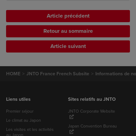
Article précédent
Retour au sommaire
Article suivant
HOME
JNTO France French Subsite
Informations de no
Liens utiles
Sites relatifs au JNTO
Premier séjour
JNTO Corporate Website
Le climat au Japon
Japan Convention Bureau
Les visites et les activités
au Japon