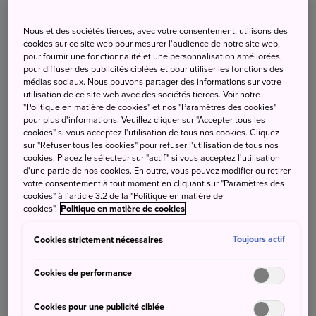
Dîner à l’intérieur d’un de ces igloos de trois mètres de
haut ressemble à une scène sortie d’un livre d’images, et
Nous et des sociétés tierces, avec votre consentement, utilisons des
sera pour vous une expérience inoubliable ! Vous pourrez
cookies sur ce site web pour mesurer l'audience de notre site web,
vous réchauffer à l’intérieur en dégustant un Noroshi
pour fournir une fonctionnalité et une personnalisation améliorées,
pour diffuser des publicités ciblées et pour utiliser les fonctions des
Nabe ; sorte de pot-au-feu de la région à base de miso
médias sociaux. Nous pouvons partager des informations sur votre
Shinshu, de champignons et de légumes cultivés
utilisation de ce site web avec des sociétés tierces. Voir notre
localement.
"Politique en matière de cookies" et nos "Paramètres des cookies"
pour plus d'informations. Veuillez cliquer sur "Accepter tous les
Les lanternes qui illuminent les Kamakura créent une
cookies" si vous acceptez l'utilisation de tous nos cookies. Cliquez
magnifique atmosphère la nuit.
sur "Refuser tous les cookies" pour refuser l'utilisation de tous nos
Pour en savoir plus :
https://www.iiyama-
cookies. Placez le sélecteur sur "actif" si vous acceptez l'utilisation
d'une partie de nos cookies. En outre, vous pouvez modifier ou retirer
ouendan.net/en/special/kamakura/
votre consentement à tout moment en cliquant sur "Paramètres des
cookies" à l'article 3.2 de la "Politique en matière de
cookies".
Politique en matière de cookies
Cookies strictement nécessaires
Toujours actif
Cookies de performance
Cookies pour une publicité ciblée