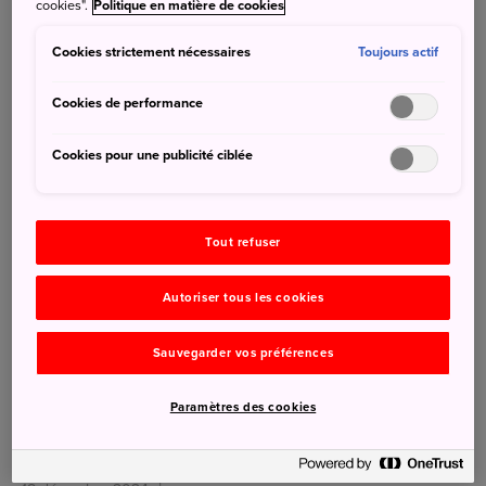
cookies".
Politique en matière de cookies
JNTO - Japan National Tourism Organization
Cookies strictement nécessaires
Toujours actif
Cookies de performance
Cookies pour une publicité ciblée
Tout refuser
Autoriser tous les cookies
Sauvegarder vos préférences
Paramètres des cookies
Profitez d'un hiver plein de charme à Matsumoto !