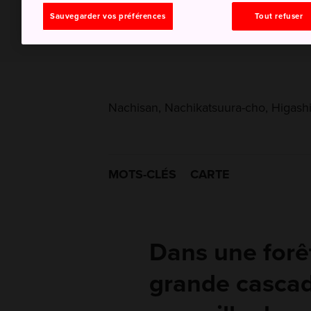
Sauvegarder vos préférences
Tout refuser
Nachisan, Nachikatsuura-cho, Higas
MOTS-CLÉS
CARTE
Dans une forêt
grande casca