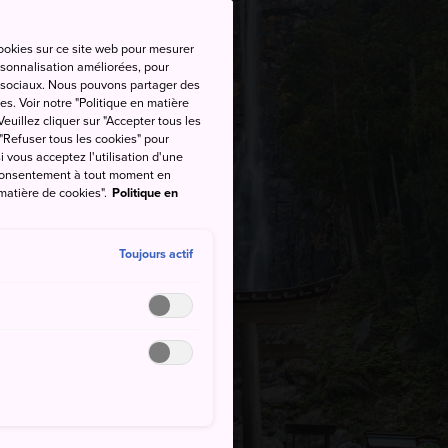
cookies sur ce site web pour mesurer
ersonnalisation améliorées, pour
as sociaux. Nous pouvons partager des
es. Voir notre "Politique en matière
euillez cliquer sur "Accepter tous les
 "Refuser tous les cookies" pour
si vous acceptez l'utilisation d'une
e consentement à tout moment en
 matière de cookies".
Politique en
Toujours actif