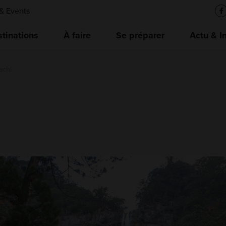
& Events
tinations
À faire
Se préparer
Actu & I
achi