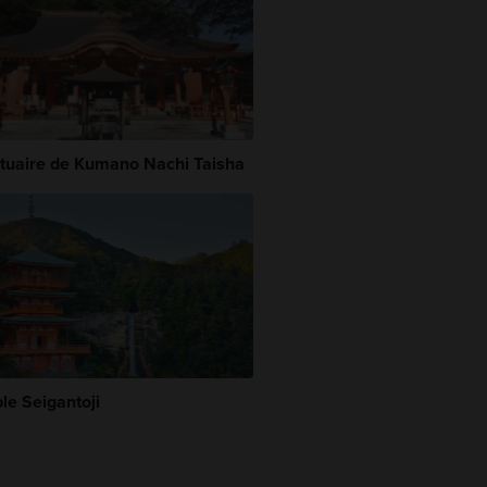
tuaire de Kumano Nachi Taisha
le Seigantoji