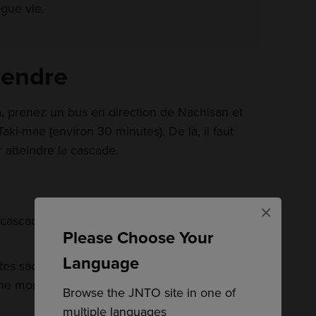
ngue vie.
rendre
a, prenez un bus en direction de Nachisan et
aki-mae (environ 30 minutes). De là, il faut
 atteindre la cascade.
×
 cascade ininterrompue est la plus grande du
Please Choose Your
Language
sites sacrés et chemins de pèlerinage dans les
oine mondial de l'UNESCO
Browse the JNTO site in one of
multiple languages