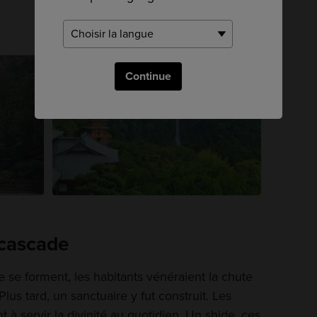
Continue
a cascade
e se forment, les habitants vénéraient la chute
lus tard, un sanctuaire y fut construit. Les
 à servir la divinité au quotidien. Un shide, ces