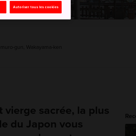
Autoriser tous les cookies
himuro-gun, Wakayama-ken
 vierge sacrée, la plus
Rec
de du Japon vous