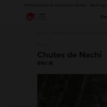
Professionnels du tourisme et Médias
Meetings 
Des
Kansai
Wakayama
Nachisan
Chutes de N
Nature
Chutes de Nachi
那智の瀧