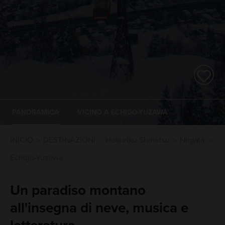
PANORAMICA
VICINO A ECHIGO-YUZAWA
INICIO
DESTINAZIONI
Hokuriku Shinetsu
Niigata
Echigo-Yuzawa
Un paradiso montano
all'insegna di neve, musica e