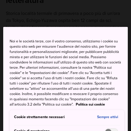
letteratura
Storica località termale di primavera a poco più di un'ora
da Tokyo, Echigo-Yuzawa ospita ben 12 campi da sci.
Inoltre, l'aria fresca di montagna e le acque pure rendono
la zona ideale per la produzione del famoso sakè.
Noi e le società terze, con il vostro consenso, utilizziamo i cookie su
questo sito web per misurare l'audience del nostro sito, per fornire
funzionalità e personalizzazioni migliorate, per pubblicare pubblicità
mirata e per utilizzare le funzioni dei social media. Possiamo
Da non perdere
condividere le informazioni sull'utilizzo di questo sito web con società
terze. Per ulteriori informazioni, consultare la nostra "Politica sui
cookie" e le "Impostazioni dei cookie". Fare clic su "Accetta tutti i
Un'immersione rilassante nelle calde sorgenti
cookie" se si accetta l'uso di tutti i nostri cookie. Fare clic su "Rifiuta
tutti i cookie" per rifiutare l'uso di tutti i nostri cookie. Spostate il
termali dopo una giornata passata sulle piste
selettore su "attivo" se acconsentite all'uso di una parte dei nostri
L'assaggio delle diverse varianti di sakè di
cookie. Inoltre, è possibile modificare o revocare il proprio consenso
in qualsiasi momento facendo clic su "Impostazioni dei cookie"
Niigata a Ponshukan
all'articolo 3.2 della "Politica sui cookie".
Politica sui cookie
Il Fuji Rock Festival, evento estivo musicale di
livello mondiale
Cookie strettamente necessari
Sempre attivi