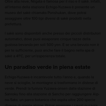
Oltre alla neve, Niigata è famosa per il riso e il sakè. Infatti,
all'interno della stazione Echigo-Yuzawa è presente un
museo del sakè chiamato Ponshukan, dove potrai
assaggiare oltre 100 tipi diversi di sakè prodotti nella
prefettura.
I sakè sono disponibili anche presso dei piccoli distributori
automatici, dove puoi assaporare cinque tazze della
gustosa bevanda per soli 500 yen. E se una bevuta non è
per te sufficiente, puoi anche fare il bagno nella spa di
sakè a 41°C, per un'esperienza totale.
Un paradiso verde in piena estate
Echigo-Yuzawa è incantevole tutto l'anno e, quando la
neve si scioglie, le montagne si trasformano in distese di
verde. Prendi la funivia Yuzawa-onsen dalla stazione di
Sanroku fino alla stazione di Sancho per raggiungere Alp-
no-Sato, un parco botanico che ospita oltre 200 specie
diverse di piante alpine. Potrai ammirare i cavoli puzzola