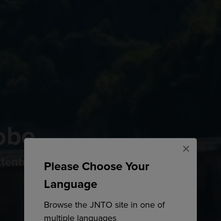
obe
×
entrionali e i dintorni
Please Choose Your
Language
Browse the JNTO site in one of
multiple languages