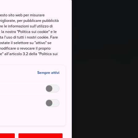
questo sito web per misurare
migliorate, per pubblicare pubblicità
 le informazioni sull'utilizzo di
la nostra "Politica sui cookie" e le
a l'uso di tutti i nostri cookie. Fare
postate il selettore su "attivo" se
modificare o revocare il proprio
all'articolo 3.2 della "Politica sui
Sempre attivi