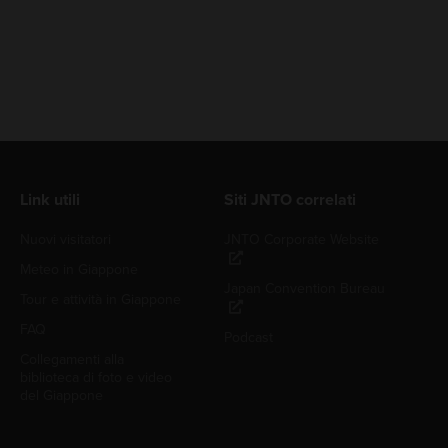
Link utili
Siti JNTO correlati
Nuovi visitatori
JNTO Corporate Website
Meteo in Giappone
Japan Convention Bureau
Tour e attività in Giappone
FAQ
Podcast
Collegamenti alla
biblioteca di foto e video
del Giappone