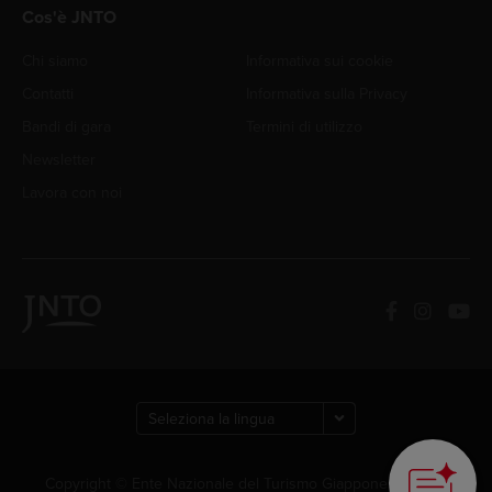
Cos'è JNTO
Chi siamo
Informativa sui cookie
Contatti
Informativa sulla Privacy
Bandi di gara
Termini di utilizzo
Newsletter
Lavora con noi
How can we
help you?
Copyright © Ente Nazionale del Turismo Giapponese. Tutti i