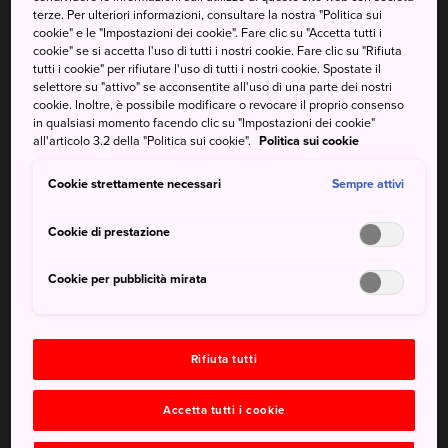
terze. Per ulteriori informazioni, consultare la nostra "Politica sui
retrò
cookie" e le "Impostazioni dei cookie". Fare clic su "Accetta tutti i
cookie" se si accetta l'uso di tutti i nostri cookie. Fare clic su "Rifiuta
tutti i cookie" per rifiutare l'uso di tutti i nostri cookie. Spostate il
selettore su "attivo" se acconsentite all'uso di una parte dei nostri
cookie. Inoltre, è possibile modificare o revocare il proprio consenso
Come arrivare
in qualsiasi momento facendo clic su "Impostazioni dei cookie"
all'articolo 3.2 della "Politica sui cookie".
Politica sui cookie
La stazione di Tokyo è un importante centro nevralgico
Cookie strettamente necessari
Sempre attivi
per molti treni pendolari e linee della metropolitana, oltre
che per i treni "proiettile".
Cookie di prestazione
Oltre ai treni "proiettile" provenienti da tutto il paese, la
stazione di Tokyo
è raggiungibile dalle zone periferiche
Cookie per pubblicità mirata
della città viaggiando sulle linee Yamanote, Chuo, Sobu e
Keihin-Tohoku. Per chi viaggia sulle linee della
metropolitana di Tokyo, l'opzione più comoda è la linea
Rifiuta tutti
Marunouchi. È anche possibile raggiungere la
stazione di
Tokyo
attraverso i passaggi sotterranei che la collegano
Accetta tutti i cookie
alla vicina stazione di Otemachi, dove si fermano le linee
della metropolitana Tozai, Chiyoda, Hanzomon e Mita, ma