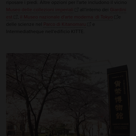
riposare i piedi. Altre opzioni per l'arte includono il vicino
Museo delle collezioni imperiali
all'interno dei
Giardini
est
,
il Museo nazionale d'arte moderna di Tokyo
e
delle scienze nel
Parco di Kitanomaru
e
Intermediatheque nell'edificio KITTE.