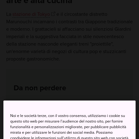
arte e alta cucina
La
stazione di Tokyo
e il circostante distretto
Marunouchi incarnano i contrasti tra Giappone tradizionale
e moderno. I grattacieli si affacciano sui silenziosi Giardini
imperiali e la suggestiva facciata in stile novecentesco
della stazione nasconde eleganti treni "proiettile",
un'enorme varietà di negozi di cultura pop e stuzzicanti
proposte gastronomiche.
Da non perdere
I tranquilli giardini, i fossati e le strutture
tradizionali che circondano il Palazzo imperiale
Noi e le società terze, con il vostro consenso, utilizziamo i cookie su
Ciotole fumanti di noodle da tutta la città a
questo sito web per misurare l'audience del nostro sito, per fornire
funzionalità e personalizzazioni migliorate, per pubblicare pubblicità
confronto, nella Ramen Street sotterranea
mirata e per utilizzare le funzioni dei social media. Possiamo
condividere le informazioni sull'utilizzo di questo sito web con società
Musei e negozi all'interno di affascinanti edifici