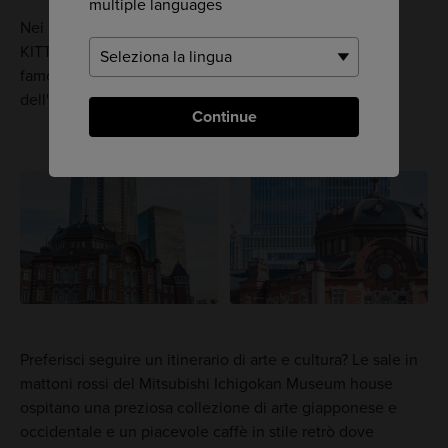
multiple languages
Nei pressi della stazione, lo Shin Marunouchi Building,
KITTE e i grandi magazzini Daimaru sono mete molto
famose per i visitatori in cerca del regalo perfetto o
dell'ultima moda giapponese.
Continue
Preferisci seguire un itinerario di arte e cultura? Le sale in
mattoni rossi del Mitsubishi Ichigokan Museum house
ospitano una preziosa collezione di arte giapponese e
occidentale e un piacevole caffè in stile retrò dove