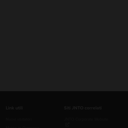
Link utili
Siti JNTO correlati
Nuovi visitatori
JNTO Corporate Website
Meteo in Giappone