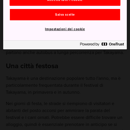
Salva scelte
Come arrivare
Impostazioni dei cookie
I treni da
Nagoya
e Toyama offrono un servizio per
Takayama. Il viaggio dura circa 2 ore e 20 minuti da
Nagoya e 1 ora e 30 minuti da Toyama. Da
Matsumoto
partono anche autobus a lunga percorrenza per Takayama.
Una città festosa
Takayama è una destinazione popolare tutto l'anno, ma è
particolarmente frequentata durante il festival di
Takayama, in primavera e in autunno.
Nei giorni di festa, le strade si riempiono di visitatori e
abitanti del posto accorsi per ammirare la parata del
festival e i carri ornati. Potrebbe essere difficile trovare un
alloggio, quindi è essenziale prenotare in anticipo se si