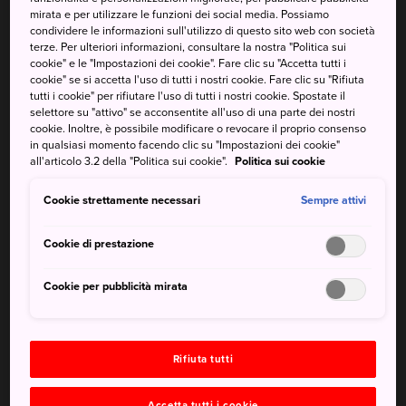
mirata e per utilizzare le funzioni dei social media. Possiamo
condividere le informazioni sull'utilizzo di questo sito web con società
terze. Per ulteriori informazioni, consultare la nostra "Politica sui
cookie" e le "Impostazioni dei cookie". Fare clic su "Accetta tutti i
cookie" se si accetta l'uso di tutti i nostri cookie. Fare clic su "Rifiuta
tutti i cookie" per rifiutare l'uso di tutti i nostri cookie. Spostate il
selettore su "attivo" se acconsentite all'uso di una parte dei nostri
cookie. Inoltre, è possibile modificare o revocare il proprio consenso
in qualsiasi momento facendo clic su "Impostazioni dei cookie"
all'articolo 3.2 della "Politica sui cookie".
Politica sui cookie
Cookie strettamente necessari
Da non perdere
Sempre attivi
Cookie di prestazione
I due rinomati festival di Takayama
Il villaggio storico Shirakawa-go, Patrimonio
Cookie per pubblicità mirata
mondiale dell'UNESCO a 50 minuti di autobus da
Takayama
Le Alpi giapponesi, un paradiso escursionistico
Rifiuta tutti
di livello mondiale
Accetta tutti i cookie