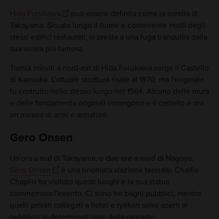
Hida Furukawa
può essere definita come la sorella di
Takayama. Situata lungo il fiume e contenente molti degli
stessi edifici restaurati, si presta a una fuga tranquilla dalla
sua vicina più famosa.
Trenta minuti a nord-est di Hida Furukawa sorge il Castello
di Kamioka. L'attuale struttura risale al 1970, ma l'originale
fu costruito nello stesso luogo nel 1564. Alcune delle mura
e delle fondamenta originali rimangono e il castello è ora
un museo di armi e armature.
Gero Onsen
Un'ora a sud di Takayama, o due ore a nord di Nagoya,
Gero Onsen
è una rinomata stazione termale. Charlie
Chaplin ha visitato questi luoghi e la sua statua
commemora l'evento. Ci sono tre bagni pubblici, mentre
quelli privati collegati a hotel e ryokan sono aperti al
pubblico in determinati orari della giornata.