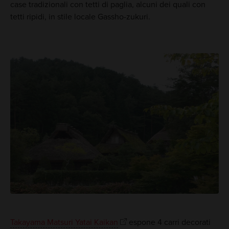
case tradizionali con tetti di paglia, alcuni dei quali con
tetti ripidi, in stile locale Gassho-zukuri.
Takayama Matsuri Yatai Kaikan
espone 4 carri decorati