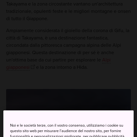
Takayama e la zona circostante vantano un'architettura
tradizionale, opulenti feste e le migliori montagne e onsen
di tutto il Giappone.
Ampiamente considerata il gioiello della corona di Gifu, la
città di Takayama, è una destinazione fantastica,
circondata dalla pittoresca campagna alpina delle Alpi
giapponesi. Questa destinazione di per sé è anche
un'ottima base da cui partire per esplorare le
Alpi
giapponesi
e la zona intorno a Hida.
Noi e le società terze, con il vostro consenso, utilizziamo i cookie su
questo sito web per misurare l'audience del nostro sito, per fornire
funzionalità e personalizzazioni migliorate, per pubblicare pubblicità