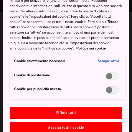
mirata e per utilizzare le funzioni dei social media. Possiamo
condividere le informazioni sull'utilizzo di questo sito web con società
terze. Per ulteriori informazioni, consultare la nostra "Politica sui
cookie" e le "Impostazioni dei cookie". Fare clic su "Accetta tutti i
INICIO
Cose da fare
Shopping in Giappone
cookie" se si accetta l'uso di tutti i nostri cookie. Fare clic su "Rifiuta
tutti i cookie" per rifiutare l'uso di tutti i nostri cookie. Spostate il
Artigianato locale
selettore su "attivo" se acconsentite all'uso di una parte dei nostri
cookie. Inoltre, è possibile modificare o revocare il proprio consenso
in qualsiasi momento facendo clic su "Impostazioni dei cookie"
all'articolo 3.2 della "Politica sui cookie".
Politica sui cookie
I consigli migliori
Cookie strettamente necessari
Sempre attivi
Cookie di prestazione
Cookie per pubblicità mirata
Rifiuta tutti
Accetta tutti i cookie
Villaggio delle ceramiche di