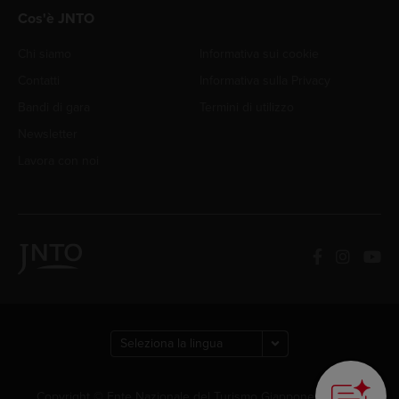
Cos'è JNTO
Chi siamo
Informativa sui cookie
Contatti
Informativa sulla Privacy
Bandi di gara
Termini di utilizzo
Newsletter
Lavora con noi
Copyright © Ente Nazionale del Turismo Giapponese. Tutti i