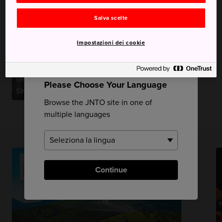
Ontayaki
Salva scelte
Impostazioni dei cookie
×
Parco culturale della
ceramica di
Please Choose Your Language
Shigaraki
Browse the JNTO site in one of
multiple languages
Continue