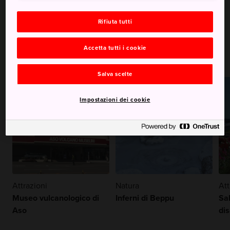
Rifiuta tutti
Vulcani
Accetta tutti i cookie
Salva scelte
Impostazioni dei cookie
Attrazioni
Natura
Att
Museo vulcanologico di
Inferni di Beppu
Sa
Aso
di