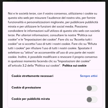
Noi e le società terze, con il vostro consenso, utilizziamo i cookie su
questo sito web per misurare l'audience del nostro sito, per fornire
funzionalità e personalizzazioni migliorate, per pubblicare pubblicità
mirata e per utilizzare le funzioni dei social media. Possiamo
condividere le informazioni sull'utilizzo di questo sito web con società
Blue Pond (Stagno Blu)
terze. Per ulteriori informazioni, consultare la nostra "Politica sui
cookie" e le "Impostazioni dei cookie". Fare clic su "Accetta tutti i
cookie" se si accetta l'uso di tutti i nostri cookie. Fare clic su "Rifiuta
tutti i cookie" per rifiutare l'uso di tutti i nostri cookie. Spostate il
selettore su "attivo" se acconsentite all'uso di una parte dei nostri
cookie. Inoltre, è possibile modificare o revocare il proprio consenso
in qualsiasi momento facendo clic su "Impostazioni dei cookie"
all'articolo 3.2 della "Politica sui cookie".
Politica sui cookie
Angel road (Strada
Roccia candela
dell'angelo)
Cookie strettamente necessari
Sempre attivi
Cookie di prestazione
Cookie per pubblicità mirata
Banchi di ghiaccio
Ryuhyo
Jomon Sugi