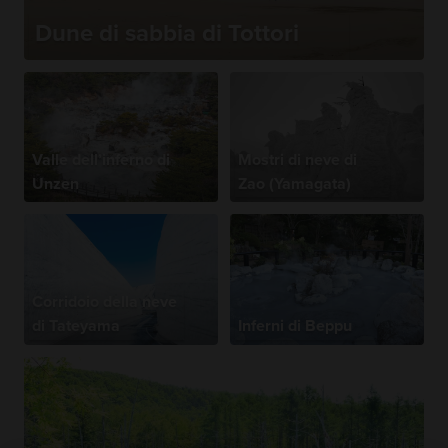
Dune di sabbia di Tottori
Valle dell’inferno di
Mostri di neve di
Unzen
Zao (Yamagata)
Corridoio della neve
di Tateyama
Inferni di Beppu