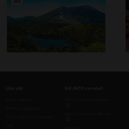
Link utili
Siti JNTO correlati
Nuovi visitatori
JNTO Corporate Website
Meteo in Giappone
Japan Convention Bureau
Tour e attività in Giappone
FAQ
Podcast