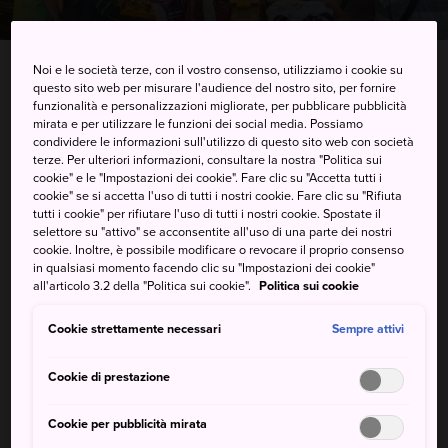
INICIO
Cose da fare
Shopping in Giappone
Noi e le società terze, con il vostro consenso, utilizziamo i cookie su
questo sito web per misurare l'audience del nostro sito, per fornire
Mercato locale
funzionalità e personalizzazioni migliorate, per pubblicare pubblicità
mirata e per utilizzare le funzioni dei social media. Possiamo
condividere le informazioni sull'utilizzo di questo sito web con società
terze. Per ulteriori informazioni, consultare la nostra "Politica sui
I consigli migliori
cookie" e le "Impostazioni dei cookie". Fare clic su "Accetta tutti i
cookie" se si accetta l'uso di tutti i nostri cookie. Fare clic su "Rifiuta
tutti i cookie" per rifiutare l'uso di tutti i nostri cookie. Spostate il
selettore su "attivo" se acconsentite all'uso di una parte dei nostri
cookie. Inoltre, è possibile modificare o revocare il proprio consenso
in qualsiasi momento facendo clic su "Impostazioni dei cookie"
all'articolo 3.2 della "Politica sui cookie".
Politica sui cookie
Cookie strettamente necessari
Sempre attivi
Cookie di prestazione
Cookie per pubblicità mirata