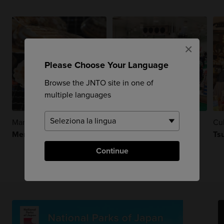
×
Please Choose Your Language
Browse the JNTO site in one of
multiple languages
Mangiare E Bere
Mangiare E Bere
Cul
Mercato di Toretore
Mercato di Toyosu
Tsu
Continue