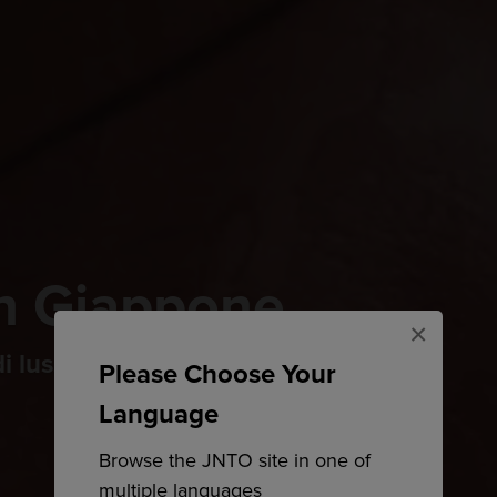
in Giappone
×
i lusso
Please Choose Your
Language
Browse the JNTO site in one of
multiple languages