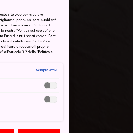
questo sito web per misurare
migliorate, per pubblicare pubblicità
 le informazioni sull'utilizzo di
la nostra "Politica sui cookie" e le
a l'uso di tutti i nostri cookie. Fare
postate il selettore su "attivo" se
modificare o revocare il proprio
all'articolo 3.2 della "Politica sui
Sempre attivi