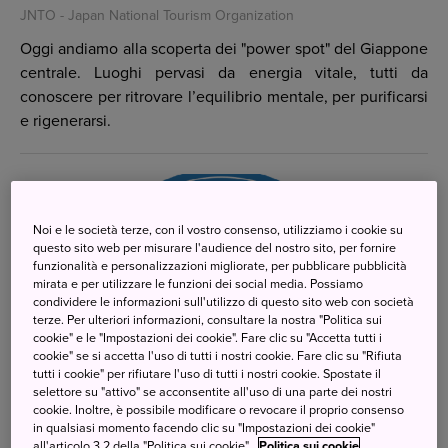
JNTO - Japan National Tourism Organization
Oggi andiamo alla scoperta dei "power spot" del Giappone
centrale. Luoghi pervasi da energia vitale, tutti da
conoscere per ritrovare l’equilibrio mentale, per purificarsi
e rigenerarsi.
Noi e le società terze, con il vostro consenso, utilizziamo i cookie su
questo sito web per misurare l'audience del nostro sito, per fornire
funzionalità e personalizzazioni migliorate, per pubblicare pubblicità
mirata e per utilizzare le funzioni dei social media. Possiamo
condividere le informazioni sull'utilizzo di questo sito web con società
terze. Per ulteriori informazioni, consultare la nostra "Politica sui
cookie" e le "Impostazioni dei cookie". Fare clic su "Accetta tutti i
cookie" se si accetta l'uso di tutti i nostri cookie. Fare clic su "Rifiuta
tutti i cookie" per rifiutare l'uso di tutti i nostri cookie. Spostate il
selettore su "attivo" se acconsentite all'uso di una parte dei nostri
cookie. Inoltre, è possibile modificare o revocare il proprio consenso
in qualsiasi momento facendo clic su "Impostazioni dei cookie"
all'articolo 3.2 della "Politica sui cookie".
Politica sui cookie