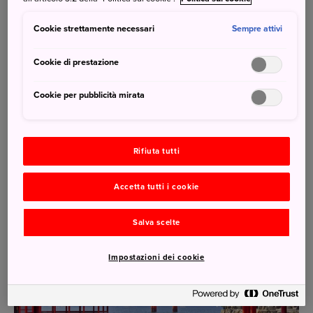
Cookie strettamente necessari
Sempre attivi
Best in Travel 2022: premiato lo Shikoku
Cookie di prestazione
28 Ottobre 2021
JNTO - Japan National Tourism Organization
Cookie per pubblicità mirata
In occasione del Best in Travel Award 2022 Lonely Planet
sceglie ancora una volta il Giappone, a distanza di soli due
anni. Lo Shikoku è dunque annoverato tra le 10 migliori
regioni da visitare nel 2022.
Rifiuta tutti
Accetta tutti i cookie
Salva scelte
Impostazioni dei cookie