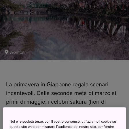
Aomori
La primavera in Giappone regala scenari
incantevoli. Dalla seconda metà di marzo ai
primi di maggio, i celebri sakura (fiori di
ciliegio) diventano la principale attrazione per
visitatori e gente del posto, tingendo tutto il
Noi e le società terze, con il vostro consenso, utilizziamo i cookie su
questo sito web per misurare l'audience del nostro sito, per fornire
Giappone di delicate e affascinanti sfumature