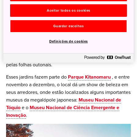
Aceitar todos os cookies
Cultura e belas paisagens
Guardar escolhas
Há muitos museus incríveis para se visitar pelo Japão,
principalmente, em Tóquio. E na época do outono, além
Definições de cookies
de ser temporada de novas exposições, esses locais ainda
têm um motivo adicional para a visita: o jardim colorido
pelas folhas outonais.
Esses jardins fazem parte do
Parque Kitanomaru
, e entre
novembro a dezembro, o local dá um show de beleza em
seus arredores, onde estão localizados alguns importantes
museus da megalópole japonesa:
Museu Nacional de
Tóquio
e o
Museu Nacional de Ciência Emergente e
Inovação
.