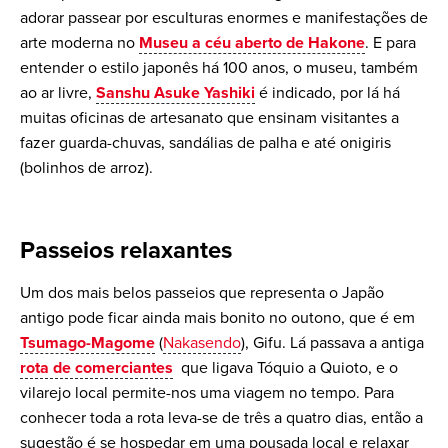
adorar passear por esculturas enormes e manifestações de
arte moderna no
Museu a céu aberto de Hakone
. E para
entender o estilo japonês há 100 anos, o museu, também
ao ar livre,
Sanshu Asuke Yashiki
é indicado, por lá há
muitas oficinas de artesanato que ensinam visitantes a
fazer guarda-chuvas, sandálias de palha e até onigiris
(bolinhos de arroz).
Passeios relaxantes
Um dos mais belos passeios que representa o Japão
antigo pode ficar ainda mais bonito no outono, que é em
Tsumago-Magome
(
Nakasendo
), Gifu. Lá passava a antiga
rota de comerciantes
que ligava Tóquio a Quioto, e o
vilarejo local permite-nos uma viagem no tempo. Para
conhecer toda a rota leva-se de três a quatro dias, então a
sugestão é se hospedar em uma pousada local e relaxar