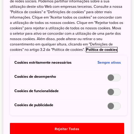
de redes sociais. Podemos partilhar informações sobre a sua
utilização deste sítio Web com empresas terceiras. Consulte a nossa
"Política de cookies" e "Definições de cookies" para obter mais
Na cidade de Saga, entre o fim de outubro e os primeiros
informações. Clique em "Aceitar todos os cookies" se concordar com
a utilização de todos os nossos cookies. Clique em "Rejeitar todos os
dias de novembro, acontece o Festival Internacional do
cookies" para rejeitar a utilização de todos os nossos cookies. Mova
Balão de Saga
onde o céu fica colorido pelos gigantes
o seletor para ativo se concordar com a utilização de uma parte dos
balões que competem entre si, é um espetáculo para os
nossos cookies. Além disso, pode alterar ou retirar o seu
consentimento em qualquer altura, clicando em "Definições de
olhos! Na mesma localização, o
Festival Karatsu Kunchi
cookies" no artigo 3.2 da "Política de cookies".
Política de cookies
ocorre no início do mês de novembro para celebrar o
outono, com tradição de mais de 400 anos.
Cookies estritamente necessários
Sempre ativos
Para seguir curtindo algo mais tradicional, mas também
Cookies de desempenho
emocionante, tente reservar ingressos para o
Torneio de
Sumô de Fukuoka
que acontece entre meados e o fim de
Cookies de funcionalidade
novembro.
Cookies de publicidade
E se você gosta de movimento, pode se inscrever na
Maratona de Kobe
, em Hyogo, que acontece no dia 20
de novembro, mas que tem mais de 100 anos que é
realizada.
Rejeitar Todos