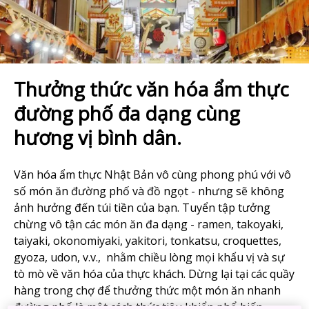
Thưởng thức văn hóa ẩm thực
đường phố đa dạng cùng
hương vị bình dân.
Văn hóa ẩm thực Nhật Bản vô cùng phong phú với vô
số món ăn đường phố và đồ ngọt - nhưng sẽ không
ảnh hưởng đến túi tiền của bạn. Tuyển tập tưởng
chừng vô tận các món ăn đa dạng - ramen, takoyaki,
taiyaki, okonomiyaki, yakitori, tonkatsu, croquettes,
gyoza, udon, v.v., nhằm chiều lòng mọi khẩu vị và sự
tò mò về văn hóa của thực khách. Dừng lại tại các quầy
hàng trong chợ để thưởng thức một món ăn nhanh
đường phố là một cách thức tiêu khiển phổ biến.