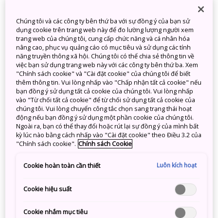
Chợ
Chúng tôi và các công ty bên thứ ba với sự đồng ý của bạn sử
dụng cookie trên trang web này để đo lường lượng người xem
trang web của chúng tôi, cung cấp chức năng và cá nhân hóa
Có thể tìm thấy rất nhiều món ăn đường phố ở các
nâng cao, phục vụ quảng cáo có mục tiêu và sử dụng các tính
năng truyền thông xã hội. Chúng tôi có thể chia sẻ thông tin về
chợ địa phương của Nhật Bản như Chợ Nishiki và
việc bạn sử dụng trang web này với các công ty bên thứ ba. Xem
Kuromon. Người ta nói rằng thức ăn là một phần của
"Chính sách cookie" và "Cài đặt cookie" của chúng tôi để biết
mỗi chúng ta, và thức ăn đường phố phản ánh cả ẩm
thêm thông tin. Vui lòng nhấp vào "Chấp nhận tất cả cookie" nếu
bạn đồng ý sử dụng tất cả cookie của chúng tôi. Vui lòng nhấp
thực và hương vị đặc trưng của người dân địa
vào "Từ chối tất cả cookie" để từ chối sử dụng tất cả cookie của
phương. Tại đây, bạn có thể "cắn ngập răng" món
chúng tôi. Vui lòng chuyển công tắc chọn sang trạng thái hoạt
bánh croquette kiểu Nhật hoặc gà xiên nướng yakitori
động nếu bạn đồng ý sử dụng một phần cookie của chúng tôi.
Ngoài ra, bạn có thể thay đổi hoặc rút lại sự đồng ý của mình bất
trên đường dạo qua các cửa hàng đầy màu sắc và
kỳ lúc nào bằng cách nhấp vào "Cài đặt cookie" theo Điều 3.2 của
hương thơm nức mũi. Các chợ lớn cũng mang đến
"Chính sách cookie".
Chính sách Cookie
nhiều lựa chọn hải sản tươi sống và nướng. Bạn hãy
thưởng thức những món ăn "ngon tuyệt cú mèo"
Luôn kích hoạt
Cookie hoàn toàn cần thiết
trong khi đi dạo vòng quanh hoặc nghỉ ngơi trên
những chiếc ghế được đặt trước các cửa hàng. Đồng
Cookie hiệu suất
thời, hãy thận trọng để ngăn ngừa nhiễm khuẩn.
Cookie nhắm mục tiêu