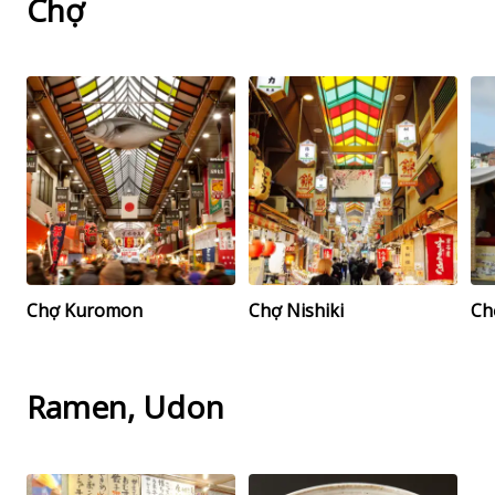
Chợ
Chợ Kuromon
Chợ Nishiki
Ch
Ramen, Udon