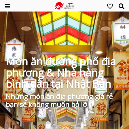
Món ăn đường phố địa
phương & Nhà hàng
bình dân tại Nhật Bản
Những món ăn địa phương giá rẻ
bạn sẽ không muốn bỏ lỡ