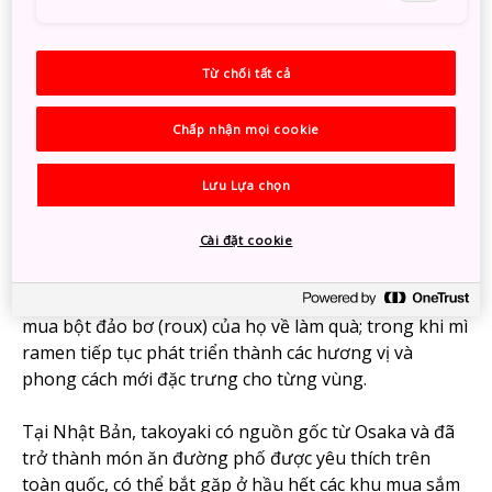
*Một số chợ có thể yêu cầu không ăn uống khi đi bộ.
Vui lòng thưởng thức bữa ăn của bạn theo các quy tắc
của từng địa phương.
Từ chối tất cả
Ramen, takoyaki và hơn thế nữa
Chấp nhận mọi cookie
Nhật Bản có biệt tài học tập và thích nghi. Mặc dù có
Lưu Lựa chọn
nguồn gốc từ Trung Quốc và Ấn Độ, song cả mì
ramen và cà ri đều có những đặc trưng riêng, phát
Cài đặt cookie
triển được hương vị và phong cách độc đáo của Nhật
Bản. Món cà ri cải biên của Nhật Bản hiện thu hút du
khách từ khắp nơi trên thế giới, bao gồm cả Ấn Độ,
mua bột đảo bơ (roux) của họ về làm quà; trong khi mì
ramen tiếp tục phát triển thành các hương vị và
phong cách mới đặc trưng cho từng vùng.
Tại Nhật Bản, takoyaki có nguồn gốc từ Osaka và đã
trở thành món ăn đường phố được yêu thích trên
toàn quốc, có thể bắt gặp ở hầu hết các khu mua sắm