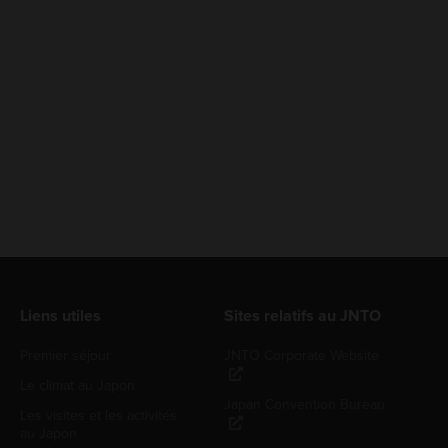
Liens utiles
Sites relatifs au JNTO
Premier séjour
JNTO Corporate Website
Le climat au Japon
Japan Convention Bureau
Les visites et les activités
au Japon