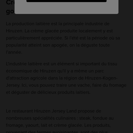
Crème glacée et plaisirs
gourmands
La production laitière est la principale industrie de
Hiruzen. La crème glacée produite localement y est
particulièrement appréciée. Si l'été est la période où sa
popularité atteint son apogée, on la déguste toute
l'année.
L'industrie laitière est un élément si important du tissu
économique de Hiruzen qu'il y a même un parc
d'attraction agricole dans la région de Hiruzen-Kogen-
Jersey. Ici, vous pouvez traire une vache, faire du fromage
et déguster de délicieux produits laitiers.
Le restaurant Hiruzen Jersey Land propose de
nombreuses spécialités culinaires : steak, fondue au
fromage, yaourt, lait et crème glacée. Les produits,
provenant des fermes avoisinantes, sont des plus