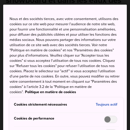
snowboard et dans les eaux des
onsen
Nous et des sociétés tierces, avec votre consentement, utilisons des
Les amateurs de sports de plein air recommandent les
cookies sur ce site web pour mesurer l'audience de notre site web,
pour fournir une fonctionnalité et une personnalisation améliorées,
hauts plateaux de Hiruzen-Kogen pour faire du trekking,
pour diffuser des publicités ciblées et pour utiliser les fonctions des
du camping et du cyclisme pendant les mois les plus
médias sociaux. Nous pouvons partager des informations sur votre
chauds, et du ski et du snowboard les mois plus froids. À
utilisation de ce site web avec des sociétés tierces. Voir notre
"Politique en matière de cookies" et nos "Paramètres des cookies"
la frontière entre
Tottori
et
Okayama
, la région de
pour plus d'informations. Veuillez cliquer sur "Accepter tous les
Hiruzen est connue pour ses trails en montagne.
cookies" si vous acceptez l'utilisation de tous nos cookies. Cliquez
sur "Refuser tous les cookies" pour refuser l'utilisation de tous nos
Si vous êtes simplement à la recherche d'air pur, d'un
cookies. Placez le sélecteur sur "actif" si vous acceptez l'utilisation
environnement sain, de beaux paysages, de bonne chère
d'une partie de nos cookies. En outre, vous pouvez modifier ou retirer
votre consentement à tout moment en cliquant sur "Paramètres des
et de détente, Hiruzen vous propose des randonnées à
cookies" à l'article 3.2 de la "Politique en matière de
cheval, des sources thermales, une ferme laitière, un parc
cookies".
Politique en matière de cookies
de manèges et plus encore.
Cookies strictement nécessaires
Toujours actif
Cookies de performance
À ne pas manquer