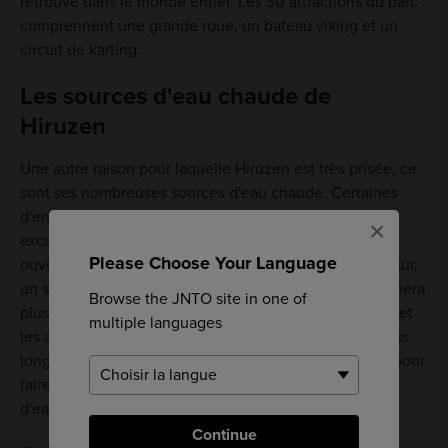
retrouve dans le monde entier. Les 30 attractions du parc
comprennent une grande roue, un bateau viking et un
circuit de karting.
Les sources d'eau chaude de
Hiruzen
Une autre raison pour laquelle Hiruzen est très prisée, ce
sont ses nombreuses sources d'eau chaude. Certaines
d'entre elles accueillent des visiteurs de retour d'une
×
excursion d'une journée, tandis que d'autres ne sont
Please Choose Your Language
ouvertes qu'à ceux qui passent la nuit sur place. Bien sûr,
un séjour dans un onsen ryokan ou un hôtel vous donnera
Browse the JNTO site in one of
plus de temps pour découvrir l'environnement naturel et
multiple languages
les activités de plein air de la région. Si vous restez plus
longtemps, vous pouvez même profiter de l'occasion pour
faire du trekking jusqu'à l'une des nombreuses chutes
d'eau et pique-niquer au bord d'une rivière.
Continue