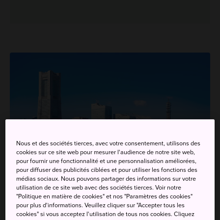
Nous et des sociétés tierces, avec votre consentement, utilisons des
cookies sur ce site web pour mesurer l'audience de notre site web,
pour fournir une fonctionnalité et une personnalisation améliorées,
pour diffuser des publicités ciblées et pour utiliser les fonctions des
médias sociaux. Nous pouvons partager des informations sur votre
utilisation de ce site web avec des sociétés tierces. Voir notre
"Politique en matière de cookies" et nos "Paramètres des cookies"
pour plus d'informations. Veuillez cliquer sur "Accepter tous les
cookies" si vous acceptez l'utilisation de tous nos cookies. Cliquez
Comment s'y rendre