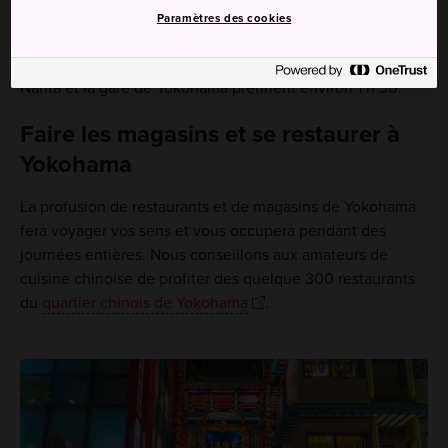
Keikyu. Une navette effectue ce même trajet en
Paramètres des cookies
30 minutes.
Les trains Narita Express et les navettes entre l'aéroport de
Narita et la gare de Yokohama prennent environ 1 h 30.
Faire les magasins et se restaurer à
Yokohama
La profusion de restaurants et de magasins de Yokohama
fera voyager vos sens et vous occupera pendant des
journées entières. Nous conseillons aux amateurs de
cuisine chinoise de profiter des quelque 300 restaurants
du
quartier chinois de Yokohama
.