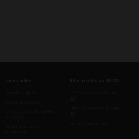
Liens utiles
Sites relatifs au JNTO
Premier séjour
JNTO Corporate Website
Le climat au Japon
Japan Convention Bureau
Les visites et les activités
au Japon
Le Japon en Suisse
Téléchargement de
brochures