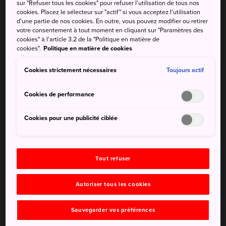
sur "Refuser tous les cookies" pour refuser l'utilisation de tous nos
cookies. Placez le sélecteur sur "actif" si vous acceptez l'utilisation
d'une partie de nos cookies. En outre, vous pouvez modifier ou retirer
Yokohama est facilement accessible depuis Tokyo. Elle
votre consentement à tout moment en cliquant sur "Paramètres des
dispose de lignes de trains directes qui se rendent aux
cookies" à l'article 3.2 de la "Politique en matière de
aéroports de la zone et est desservie par le shinkansen,
cookies".
Politique en matière de cookies
permettant ainsi de rejoindre les autres villes de la région.
Cookies strictement nécessaires
Toujours actif
Les voyageurs en provenance du centre-ville de Tokyo
peuvent prendre un train JR ou l'une des nombreuses
Cookies de performance
compagnies de train privées pour se rendre à la gare de
Yokohama en 1 h, plus centrale que la gare de Shin-
Cookies pour une publicité ciblée
Yokohama.
La liaison ferroviaire la plus rapide depuis l'ouest du Japon
est le Nozomi Shinkansen, qui fait un arrêt à la gare de
Tout refuser
Shin-Yokohama. Comptez 1 h 25 depuis Nagoya, 2 h
depuis Kyoto et Osaka, et 3 h 40 depuis Hiroshima.
Autoriser tous les cookies
Comptez 20 minutes de trajet entre l'aéroport de Haneda
Sauvegarder vos préférences
et la gare de Yokohama en prenant la ligne de train