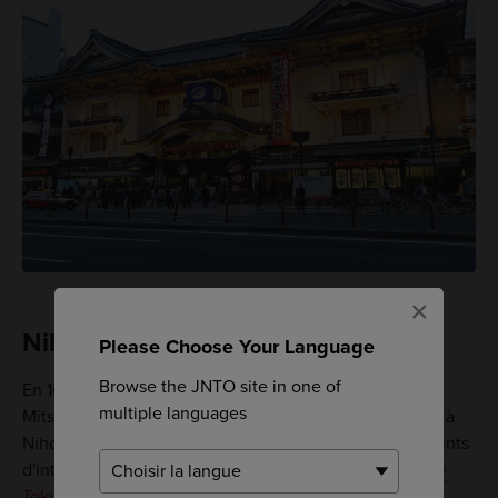
×
Nihonbashi : classe et classique
Please Choose Your Language
Browse the JNTO site in one of
En 1673, le tout premier grand magasin du Japon,
multiple languages
Mitsukoshi, vit le jour. Découvrez ce lieu exceptionnel à
Nihonbashi. Non loin de là, vous trouverez d'autres points
d'intérêt comme la
Banque du Japon
et la
bourse de
Tokyo
. Au cours du siècle dernier, Nihonbashi est