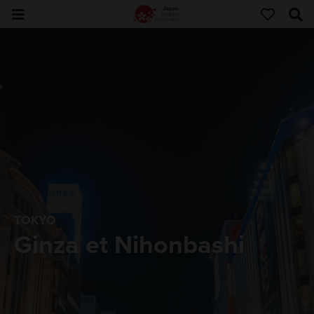
TOKYO
Ginza et Nihonbashi