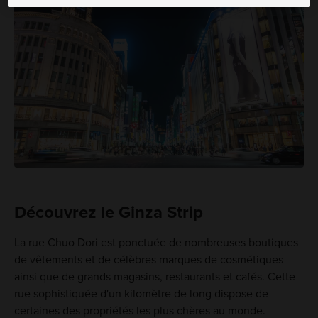
Découvrez le Ginza Strip
La rue Chuo Dori est ponctuée de nombreuses boutiques
de vêtements et de célèbres marques de cosmétiques
ainsi que de grands magasins, restaurants et cafés. Cette
rue sophistiquée d'un kilomètre de long dispose de
certaines des propriétés les plus chères au monde.