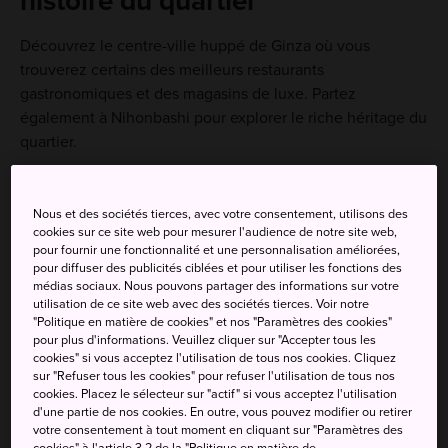
histoire du quartier
Découvrez le centre-ville huppé de Ginza où vous
trouverez certains des meilleurs restaurants
gastronomiques et des magasins de luxe. Partez
également à Nihonbashi pour explorer le riche héritage du
quartier.
Nous et des sociétés tierces, avec votre consentement, utilisons des
À ne pas manquer
cookies sur ce site web pour mesurer l'audience de notre site web,
pour fournir une fonctionnalité et une personnalisation améliorées,
pour diffuser des publicités ciblées et pour utiliser les fonctions des
Shopping et restaurants de renommée
médias sociaux. Nous pouvons partager des informations sur votre
utilisation de ce site web avec des sociétés tierces. Voir notre
internationale
"Politique en matière de cookies" et nos "Paramètres des cookies"
pour plus d'informations. Veuillez cliquer sur "Accepter tous les
Kabukiza, le principal théâtre de kabuki de
cookies" si vous acceptez l'utilisation de tous nos cookies. Cliquez
Tokyo
sur "Refuser tous les cookies" pour refuser l'utilisation de tous nos
cookies. Placez le sélecteur sur "actif" si vous acceptez l'utilisation
Le vaste marché aux poissons de Toyosu
d'une partie de nos cookies. En outre, vous pouvez modifier ou retirer
votre consentement à tout moment en cliquant sur "Paramètres des