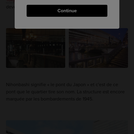
devenu le principal quartier financier du pays.
Continue
Nihonbashi signifie « le pont du Japon » et c'est de ce
pont que le quartier tire son nom. La structure est encore
marquée par les bombardements de 1945.