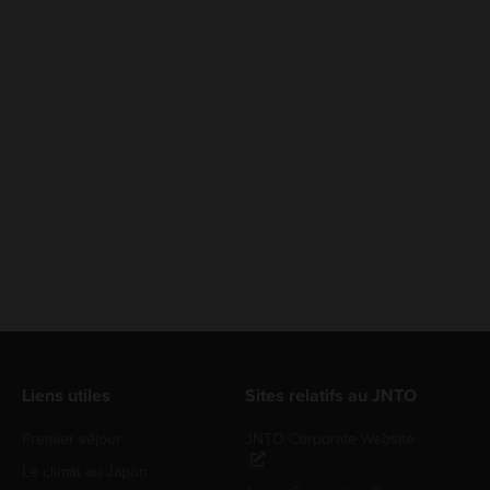
Liens utiles
Sites relatifs au JNTO
Premier séjour
JNTO Corporate Website
Le climat au Japon