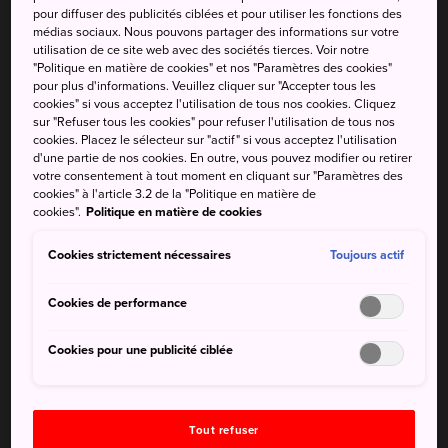
célèbres îles de Sasebo
pour diffuser des publicités ciblées et pour utiliser les fonctions des
médias sociaux. Nous pouvons partager des informations sur votre
Le jardin botanique Mori Kirara de Kujukushima :
utilisation de ce site web avec des sociétés tierces. Voir notre
donner à manger aux éléphants et aux lémurs à
"Politique en matière de cookies" et nos "Paramètres des cookies"
pour plus d'informations. Veuillez cliquer sur "Accepter tous les
queue annelée
cookies" si vous acceptez l'utilisation de tous nos cookies. Cliquez
sur "Refuser tous les cookies" pour refuser l'utilisation de tous nos
L'hôtel Seaside Terrace de Kujukushima et le spa
cookies. Placez le sélecteur sur "actif" si vous acceptez l'utilisation
Hanamizuki : un onsen local réputé situé au nord-
d'une partie de nos cookies. En outre, vous pouvez modifier ou retirer
ouest de Sasebo, qui échappe à de nombreux
votre consentement à tout moment en cliquant sur "Paramètres des
cookies" à l'article 3.2 de la "Politique en matière de
marins américains
cookies".
Politique en matière de cookies
Cookies strictement nécessaires
Toujours actif
Comment s'y rendre
Cookies de performance
Sasebo est accessible en train JR depuis Fukuoka et
Cookies pour une publicité ciblée
Nagasaki. À partir de là,
Hirado
se trouve à environ 1 h
30 en bus.
Des trains JR Limited Express partent de la gare de Hakata
Tout refuser