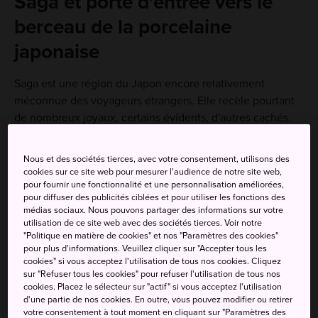
Saga et porte d'entrée vers le
berceau de la porcelaine
japonaise
Saga est une région du Japon encore relativement
méconnue des voyageurs étrangers. Elle recèle pourtant
de nombreux joyaux, certains évidents, d'autres cachés.
La ville de Saga est plus urbanisée que les petites
communes rurales voisines, on y trouve donc plus de
Nous et des sociétés tierces, avec votre consentement, utilisons des
restaurants et de vie nocturne que dans celles-ci. Vous
cookies sur ce site web pour mesurer l'audience de notre site web,
pouvez également vous rapprocher de la nature, pratiquer
pour fournir une fonctionnalité et une personnalisation améliorées,
pour diffuser des publicités ciblées et pour utiliser les fonctions des
certaines activités de loisirs et visiter différents sites
médias sociaux. Nous pouvons partager des informations sur votre
historiques.
utilisation de ce site web avec des sociétés tierces. Voir notre
"Politique en matière de cookies" et nos "Paramètres des cookies"
pour plus d'informations. Veuillez cliquer sur "Accepter tous les
cookies" si vous acceptez l'utilisation de tous nos cookies. Cliquez
sur "Refuser tous les cookies" pour refuser l'utilisation de tous nos
À ne pas manquer
cookies. Placez le sélecteur sur "actif" si vous acceptez l'utilisation
d'une partie de nos cookies. En outre, vous pouvez modifier ou retirer
votre consentement à tout moment en cliquant sur "Paramètres des