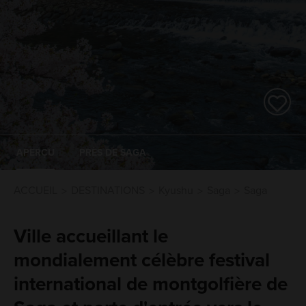
APERÇU
PRÈS DE SAGA
ACCUEIL
DESTINATIONS
Kyushu
Saga
Saga
Ville accueillant le
mondialement célèbre festival
international de montgolfière de