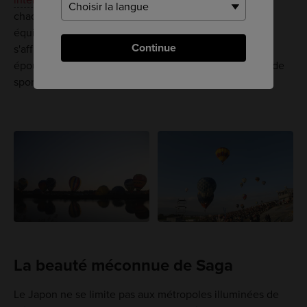
international de montgolfière de Saga
, qui se tient
chaque année le long du fleuve Kasegawa. Plusieurs
équipes viennent des quatre coins du monde pour
Continue
s'affronter lors de ce spectacle de montgolfières
époustouflant. C'est l'un des plus grands événements de
sport aérien en Asie.
La beauté méconnue de Saga
Le Japon ne se limite pas aux métropoles illuminées de