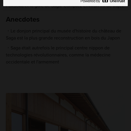
Fukuoka et la gare de Saga. Comptez environ 1 h de trajet.
Anecdotes
Le donjon principal du musée d'histoire du château de
Saga est la plus grande reconstruction en bois du Japon
Saga était autrefois le principal centre nippon de
technologies révolutionnaires, comme la médecine
occidentale et l'armement