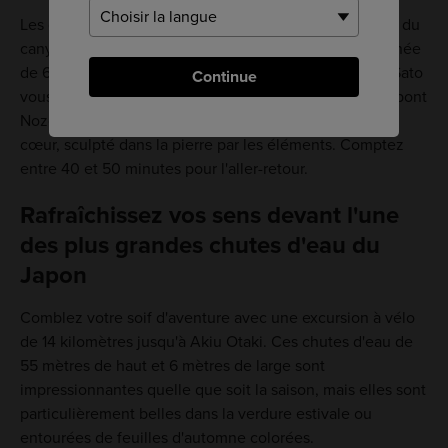
Les gorges de Rairai forment un sentier boisé au cœur du
canyon qui sépare la ville d'Akiu en deux. Une randonnée
de 650 mètres au départ du centre touristique d'Akiu Sato
Continue
vous permet de les découvrir. Faites une pause sur le pont
Nozoki et admirez en contrebas un trou en forme de
cœur, sculpté dans la pierre par les éléments. Comptez
entre 40 et 50 minutes pour l'aller-retour.
Rafraîchissez vos sens devant l'une
des plus grandes chutes d'eau du
Japon
Comblez votre soif d'aventure avec une excursion à vélo
de 14 kilomètres jusqu'à Akiu Otaki. Ces chutes d'eau de
55 mètres de haut et 6 mètres de large sont
impressionnantes quelle que soit la saison, mais elles sont
particulièrement belles dans la verdure estivale ou
entourées de feuilles d'automne colorées.