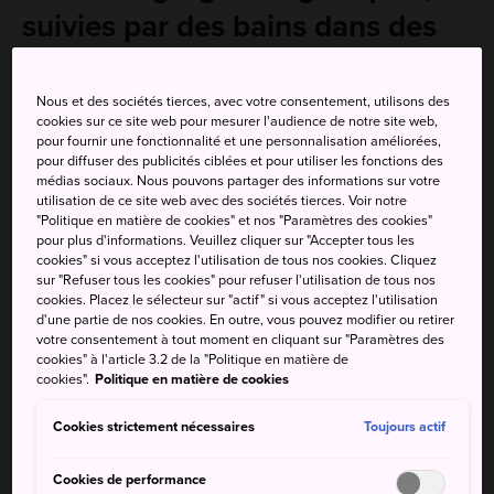
suivies par des bains dans des
sources chaudes
Nous et des sociétés tierces, avec votre consentement, utilisons des
À 30 minutes de Sendai, Akiu la montagneuse est un lieu
cookies sur ce site web pour mesurer l'audience de notre site web,
idéal pour recharger vos batteries. Elle abrite certaines
pour fournir une fonctionnalité et une personnalisation améliorées,
pour diffuser des publicités ciblées et pour utiliser les fonctions des
des sources thermales les plus belles de Miyagi et offre
médias sociaux. Nous pouvons partager des informations sur votre
des randonnées dans des paysages magnifiques.
utilisation de ce site web avec des sociétés tierces. Voir notre
"Politique en matière de cookies" et nos "Paramètres des cookies"
pour plus d'informations. Veuillez cliquer sur "Accepter tous les
cookies" si vous acceptez l'utilisation de tous nos cookies. Cliquez
sur "Refuser tous les cookies" pour refuser l'utilisation de tous nos
cookies. Placez le sélecteur sur "actif" si vous acceptez l'utilisation
d'une partie de nos cookies. En outre, vous pouvez modifier ou retirer
votre consentement à tout moment en cliquant sur "Paramètres des
cookies" à l'article 3.2 de la "Politique en matière de
cookies".
Politique en matière de cookies
Cookies strictement nécessaires
Toujours actif
Cookies de performance