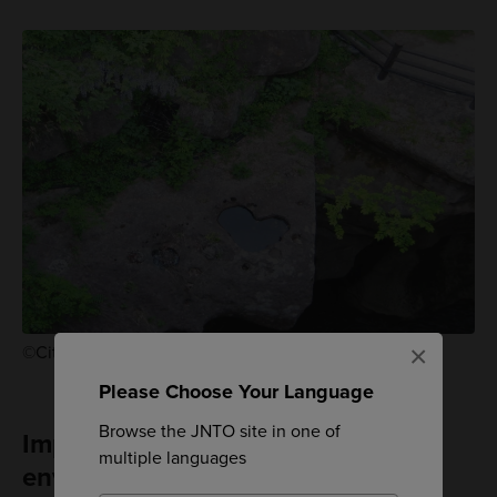
×
©City of Sendai
Please Choose Your Language
Browse the JNTO site in one of
Imprégnez-vous des paysages
multiple languages
environnants