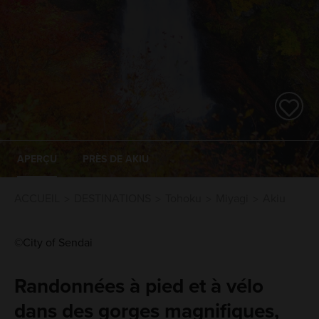
APERÇU
PRÈS DE AKIU
ACCUEIL
DESTINATIONS
Tohoku
Miyagi
Akiu
©City of Sendai
Randonnées à pied et à vélo
dans des gorges magnifiques,