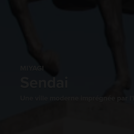
MIYAGI
Sendai
Une ville moderne imprégnée par l'