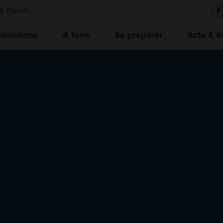
& Events
tinations
À faire
Se préparer
Actu & I