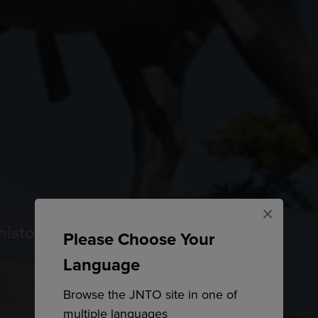
×
histoire des samouraïs
Please Choose Your
Language
Browse the JNTO site in one of
multiple languages