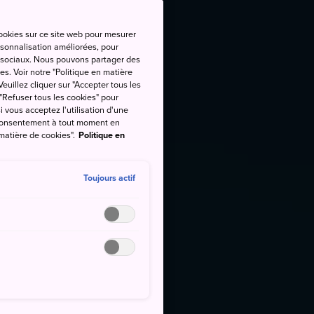
cookies sur ce site web pour mesurer
ersonnalisation améliorées, pour
as sociaux. Nous pouvons partager des
es. Voir notre "Politique en matière
euillez cliquer sur "Accepter tous les
 "Refuser tous les cookies" pour
si vous acceptez l'utilisation d'une
e consentement à tout moment en
 matière de cookies".
Politique en
Toujours actif