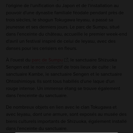
l'origine de l'unification du Japon et de l'installation au
pouvoir d'une dynastie familiale féodale pendant près de
trois siècles, le shogun Tokugawa Ieyasu, a passé sa
jeunesse et ses derniers jours. Le parc de Sumpu, situé
dans l'enceinte du château, accueille le premier week-end
d'avril un festival inspiré de celui de Ieyasu, avec des
danses pour les cerisiers en fleurs.
À l'ouest du
parc de Sumpu
, le sanctuaire Shizuoka
Sengen est le nom collectif de trois lieux de culte : le
sanctuaire Kambe, le sanctuaire Sengen et le sanctuaire
Ohtoshimioya. Ils sont tous habillés d'une laque d'un
rouge intense. Un immense étang se trouve également
dans l'enceinte du sanctuaire.
De nombreux objets en lien avec le clan Tokugawa et
avec Ieyasu, dont une armure, sont exposés au musée des
biens culturels importants de Shizuoka, également installé
dans l'enceinte du sanctuaire.