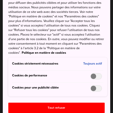
pour diffuser des publicités ciblées et pour utiliser les fonctions des
sanctuaire Kunozan Toshogu
. C'est ici que repose
médias sociaux. Nous pouvons partager des informations sur votre
Tokugawa Ieyasu.
utilisation de ce site web avec des sociétés tierces. Voir notre
"Politique en matière de cookies" et nos "Paramètres des cookies"
Si vous aimez le shopping, manger au restaurant et sortir
pour plus d'informations. Veuillez cliquer sur "Accepter tous les
cookies" si vous acceptez l'utilisation de tous nos cookies. Cliquez
le soir, dirigez-vous vers les immenses centres
sur "Refuser tous les cookies" pour refuser l'utilisation de tous nos
commerciaux de la ville. L'un d'entre eux, le
S-Pulse
cookies. Placez le sélecteur sur "actif" si vous acceptez l'utilisation
Dream Plaza
, dispose d'un parc à thèmes et d'un petit
d'une partie de nos cookies. En outre, vous pouvez modifier ou retirer
votre consentement à tout moment en cliquant sur "Paramètres des
musée dédié aux sushis.
cookies" à l'article 3.2 de la "Politique en matière de
cookies".
Politique en matière de cookies
Cookies strictement nécessaires
Toujours actif
À ne pas manquer
Cookies de performance
La région vallonnée du plateau de Nihondaira,
Cookies pour une publicité ciblée
offrant un panorama spectaculaire et abritant le
sanctuaire Kunozan Toshogu
Les petites villes relais bien conservées de
Mariko et d'Utsunoya, sur l'ancienne route du
Tout refuser