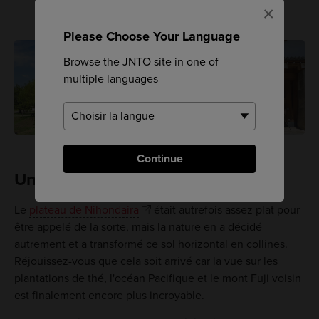
×
Please Choose Your Language
Browse the JNTO site in one of
multiple languages
Continue
Un faux plateau
Le
plateau de Nihondaira
était autrefois assez plat pour
être appelé de la sorte, mais la nature en a décidé
autrement et a transformé ce sol horizontal en collines.
Réjouissez-vous que cela soit arrivé car la vue sur les
plantations de thé, l'océan Pacifique et le mont Fuji voisin
est finalement encore plus incroyable.