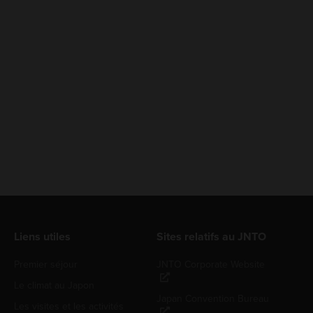
Liens utiles
Sites relatifs au JNTO
Premier séjour
JNTO Corporate Website
Le climat au Japon
Japan Convention Bureau
Les visites et les activités