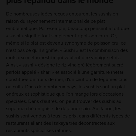
plus répandu dans le monde
De nombreuses idées reçues entourent les sushis en
raison du rayonnement international de ce plat
emblématique. Par exemple, beaucoup pensent à tort que
« sushi » signifie tout simplement « poisson cru ». Or,
même si le plat est devenu synonyme de poisson cru, ce
n'est pas ce qu'il signifie. « Sushi » est la combinaison des
mots « su » et « meshi » qui veulent dire vinaigre et riz.
Ainsi, « sushi » désigne le riz vinaigré légèrement sucré
parfois appelé « shari » et associé à une garniture (neta)
constituée de fruits de mer, d'un œuf ou de légumes crus
ou cuits. Dans de nombreux pays, les sushis sont un plat
onéreux et sophistiqué que l'on mange lors d'occasions
spéciales. Dans d'autres, on peut trouver des sushis au
supermarché en guise de déjeuner sain. Au Japon, les
sushis sont vendus à tous les prix, dans différents types de
restaurants allant des izakaya très décontractés aux
restaurants spécialisés raffinés.