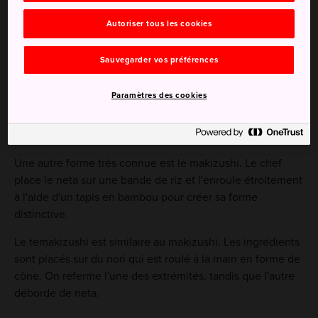
Dégustez des sushis comme les nigirizushis ou
Autoriser tous les cookies
makizushis
Sauvegarder vos préférences
Le nigirizushi est une forme de sushi emblématique. Il
Paramètres des cookies
s'agit d'un long bloc de riz spécialement préparé et moulé
à la main sur lequel est délicatement déposé le neta
(garniture).
Une autre forme très connue est le makizushi. Le chef
place le neta sur une bande de riz et l'enroule étroitement
à l'aide d'un tapis en bambou pour créer sa forme
distinctive.
Le temakizushi est similaire au makizushi. Les ingrédients
sont placés sur du nori qui est roulé à la main en forme de
cône. On referme l'une des extrémités, tandis que l'autre
déborde de neta.