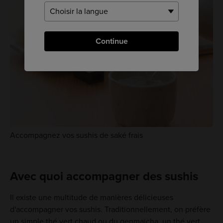
Continue
Accompagnez vos sushis de saké frais
Avec quoi accompagner des sushis
Il existe une multitude de manières délicieuses
d'accompagner vos sushis. Traditionnellement, on préfère
un simple thé vert chaud ou du genmaicha, un thé vert