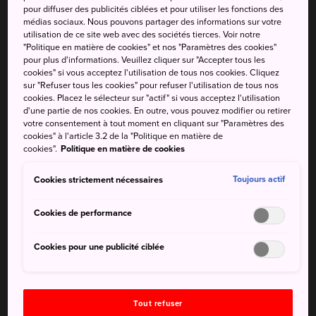
conquise, des chefs décidaient de se servir des meilleurs
pour diffuser des publicités ciblées et pour utiliser les fonctions des
produits et fruits de mer locaux pour créer une nouvelle
médias sociaux. Nous pouvons partager des informations sur votre
utilisation de ce site web avec des sociétés tierces. Voir notre
variété de sushi. L'expansion rapide du plat associée aux
"Politique en matière de cookies" et nos "Paramètres des cookies"
styles de cuisine régionaux du Japon ont donné naissance
pour plus d'informations. Veuillez cliquer sur "Accepter tous les
à un nombre de variétés toujours croissant de ce que le
cookies" si vous acceptez l'utilisation de tous nos cookies. Cliquez
sur "Refuser tous les cookies" pour refuser l'utilisation de tous nos
monde appelle aujourd'hui sushi.
cookies. Placez le sélecteur sur "actif" si vous acceptez l'utilisation
d'une partie de nos cookies. En outre, vous pouvez modifier ou retirer
Les nombreuses formes de sushi
votre consentement à tout moment en cliquant sur "Paramètres des
cookies" à l'article 3.2 de la "Politique en matière de
cookies".
Politique en matière de cookies
Le Japon jouit d'un véritable terroir régional qui a donné
lieu à de nombreux styles de sushi différents. Voici dix
Cookies strictement nécessaires
Toujours actif
des plus connus :
Cookies de performance
Cookies pour une publicité ciblée
Tout refuser