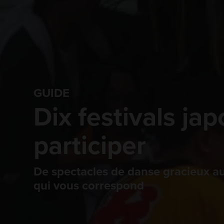
GUIDE
Dix festivals ja
participer
De spectacles de danse gracieux aux
qui vous correspond