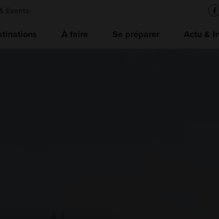
& Events
tinations
À faire
Se préparer
Actu & I