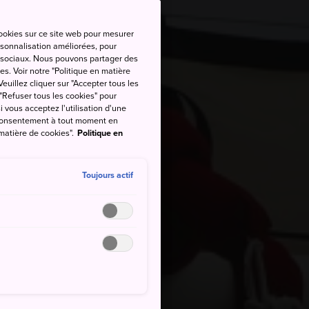
cookies sur ce site web pour mesurer
ersonnalisation améliorées, pour
as sociaux. Nous pouvons partager des
es. Voir notre "Politique en matière
euillez cliquer sur "Accepter tous les
 "Refuser tous les cookies" pour
si vous acceptez l'utilisation d'une
e consentement à tout moment en
 matière de cookies".
Politique en
Toujours actif