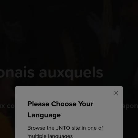
ponais auxquels
×
Please Choose Your
 courses danjiri, trouvez le festival japon
Language
Browse the JNTO site in one of
multiple languages