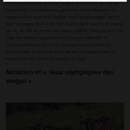
sereine donnerait au bœuf wagyu la tendreté qui fait sa
renommée. Les vaches en gestation et les taureaux de
reproduction sont mis à paître dans les pâturages, tandis
que les veaux et le reste des bovins sont nourris de plants
de riz, de blé et de foin de haute qualité. L'eau propre, l'air
frais, les fermes spacieuses et les soins attentifs et
individualisés qui leur sont prodigués sont autant de
facteurs pris en compte pour élever les wagyu dans le
respect de leur statut de viande de luxe.
Notation et « Jeux olympiques des
wagyu »