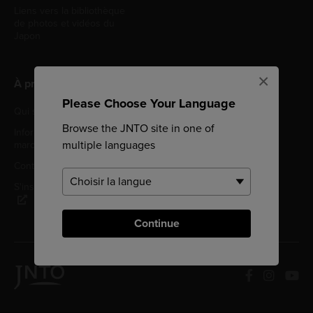
Liens vers la bibliothèque
de photos et vidéos du
Japon
×
À propos du JNTO
Please Choose Your Language
Qui sommes-nous ?
Politique de confidentialité
Browse the JNTO site in one of
Information sur les
Politique relative aux
multiple languages
marchés publics
cookies
Contactez-nous
Conditions d'utilisation
S'inscrire à la newsletter
Continue