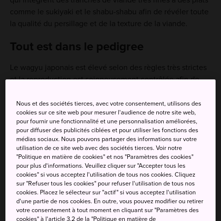
comme le sukiyaki et le shabu-shabu afin de révéler toute
la qualité du persillage et de la texture de la viande.
Tout est dans le pedigree
Le wagyu japonais est élevé selon des règles très strictes
et la reproduction est soigneusement contrôlée afin de
protéger la lignée du bétail. Tous les veaux issus de ce
processus se voient attribuer un numéro d'identification
Nous et des sociétés tierces, avec votre consentement, utilisons des
cookies sur ce site web pour mesurer l'audience de notre site web,
individuel qui permet de remonter à leur ferme d'origine.
pour fournir une fonctionnalité et une personnalisation améliorées,
Ainsi, la date de naissance, la lignée et le lieu d'origine de
pour diffuser des publicités ciblées et pour utiliser les fonctions des
chaque vache sont enregistrés.
médias sociaux. Nous pouvons partager des informations sur votre
utilisation de ce site web avec des sociétés tierces. Voir notre
"Politique en matière de cookies" et nos "Paramètres des cookies"
De la ferme à des granges
pour plus d'informations. Veuillez cliquer sur "Accepter tous les
cinq étoiles
cookies" si vous acceptez l'utilisation de tous nos cookies. Cliquez
sur "Refuser tous les cookies" pour refuser l'utilisation de tous nos
cookies. Placez le sélecteur sur "actif" si vous acceptez l'utilisation
d'une partie de nos cookies. En outre, vous pouvez modifier ou retirer
votre consentement à tout moment en cliquant sur "Paramètres des
cookies" à l'article 3.2 de la "Politique en matière de