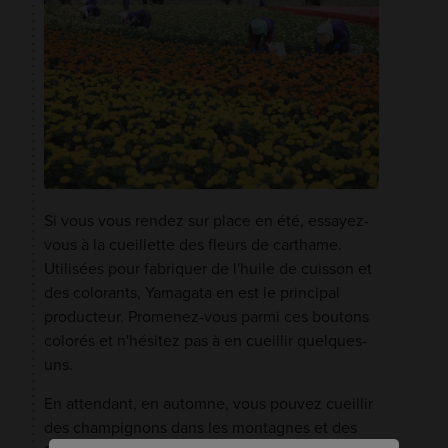
Si vous vous rendez sur place en été, essayez-
vous à la cueillette des fleurs de carthame.
Utilisées pour fabriquer de l'huile de cuisson et
des colorants, Yamagata en est le principal
producteur. Promenez-vous parmi ces boutons
colorés et n'hésitez pas à en cueillir quelques-
uns.
En attendant, en automne, vous pouvez cueillir
des champignons dans les montagnes et des