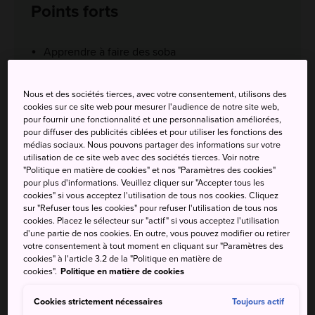
Points forts
Apprendre à faire des soba
Admirer le mont Gassan depuis les sources d'eau
Nous et des sociétés tierces, avec votre consentement, utilisons des
chaude
cookies sur ce site web pour mesurer l'audience de notre site web,
pour fournir une fonctionnalité et une personnalisation améliorées,
Boire un verre de bière locale entre amis
pour diffuser des publicités ciblées et pour utiliser les fonctions des
médias sociaux. Nous pouvons partager des informations sur votre
utilisation de ce site web avec des sociétés tierces. Voir notre
"Politique en matière de cookies" et nos "Paramètres des cookies"
pour plus d'informations. Veuillez cliquer sur "Accepter tous les
cookies" si vous acceptez l'utilisation de tous nos cookies. Cliquez
Comment s'y rendre
sur "Refuser tous les cookies" pour refuser l'utilisation de tous nos
cookies. Placez le sélecteur sur "actif" si vous acceptez l'utilisation
d'une partie de nos cookies. En outre, vous pouvez modifier ou retirer
Depuis Tokyo :
3 h 30
votre consentement à tout moment en cliquant sur "Paramètres des
cookies" à l'article 3.2 de la "Politique en matière de
cookies".
Politique en matière de cookies
Cookies strictement nécessaires
Toujours actif