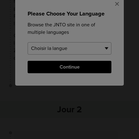
fruits d'akebie, fruit d'une plante grimpante qui
×
peut être cuit sauté ou servi avec du miso.
Please Choose Your Language
Ramenez-les à la maison et dégustez un plat
local avec vos hôtes.
Browse the JNTO site in one of
multiple languages
Quelle que soit la saison, ne ratez pas
l'occasion de préparer des nouilles soba de A à
Z. La
préfecture de Yamagata
est la capitale
des nouilles soba.
Continue
VOIR SUR LA CARTE
Jour 2