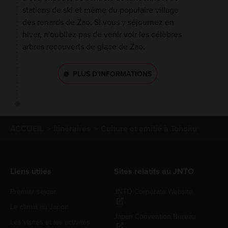
stations de ski et même du populaire village
des renards de Zao. Si vous y séjournez en
hiver, n'oubliez pas de venir voir les célèbres
arbres recouverts de glace de Zao.
PLUS D'INFORMATIONS
ACCUEIL
Itinéraires
Culture et amitié à Tohoku
Liens utiles
Sites relatifs au JNTO
Premier séjour
JNTO Corporate Website
Le climat au Japon
Japan Convention Bureau
Les visites et les activités