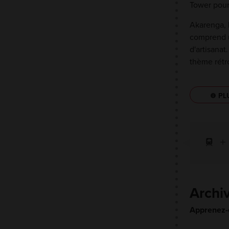
Tower pour
Akarenga, 
comprend u
d'artisana
thème rétr
PL
Archi
Apprenez-e