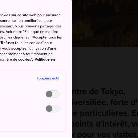
cookies sur ce site web pour mesurer
ersonnalisation améliorées, pour
as sociaux. Nous pouvons partager des
es. Voir notre "Politique en matière
euillez cliquer sur "Accepter tous les
 "Refuser tous les cookies" pour
si vous acceptez l'utilisation d'une
e consentement à tout moment en
 matière de cookies".
Politique en
recommandée: 1 à 2 jours
Toujours actif
 à une heure du centre de Tokyo,
ma est une ville diversifiée, forte d
re et d'une ambiance particulières. E
dre naturel et ses points d'intérêt, 
l'embarras du choix pour vos visites