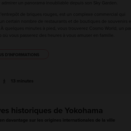
 admirer un panorama inoubliable depuis son Sky Garden.
l'entrepôt de briques rouges, est un complexe commercial qui
n certain nombre de restaurants et de boutiques de souvenirs e
t. À quelques minutes à pied, vous trouverez Cosmo World, un pa
o où vous passerez des heures à vous amuser en famille.
US D'INFORMATIONS
13 minutes
ves historiques de Yokohama
n davantage sur les origines internationales de la ville