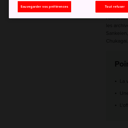
Sauvegarder vos préférences
Tout refuser
Commencez
l'attracti
les archi
Sankeien,
Chukagai.
Poi
La 
Une
L'o