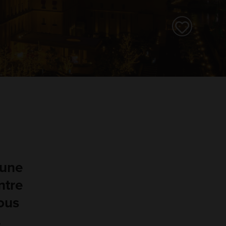
'une
ntre
vous
.