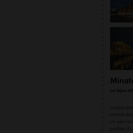
Minat
Le bijou é
La plus gra
central des
un parc re
profiter d