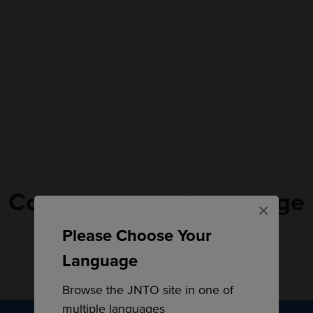
Commencez votre voyage
×
Please Choose Your
Language
Browse the JNTO site in one of
multiple languages