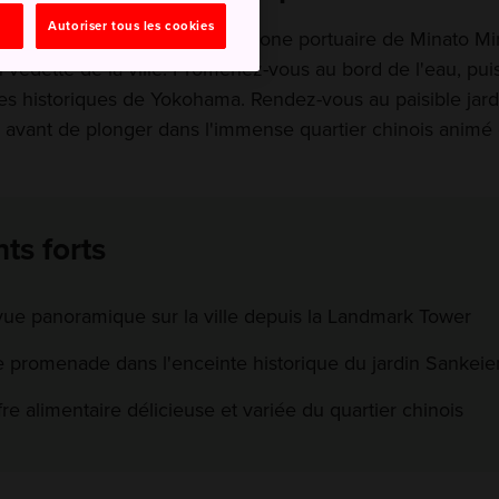
Autoriser tous les cookies
 votre exploration dans la zone portuaire de Minato Mir
on vedette de la ville. Promenez-vous au bord de l'eau, puis
ves historiques de Yokohama. Rendez-vous au paisible jard
 avant de plonger dans l'immense quartier chinois animé
nts forts
vue panoramique sur la ville depuis la Landmark Tower
 promenade dans l'enceinte historique du jardin Sankeie
ffre alimentaire délicieuse et variée du quartier chinois