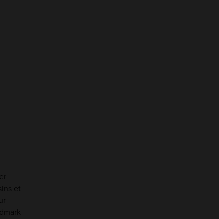
er
sins et
ur
ndmark