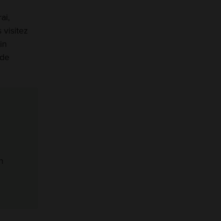
ai,
 visitez
in
 de
n