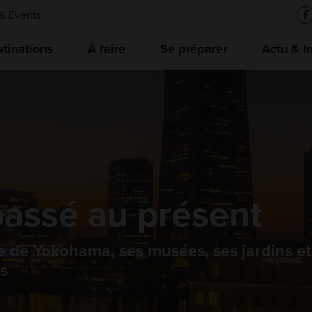
& Events
tinations
À faire
Se préparer
Actu & I
assé au présent
que de Yokohama, ses musées, ses jardins et
és