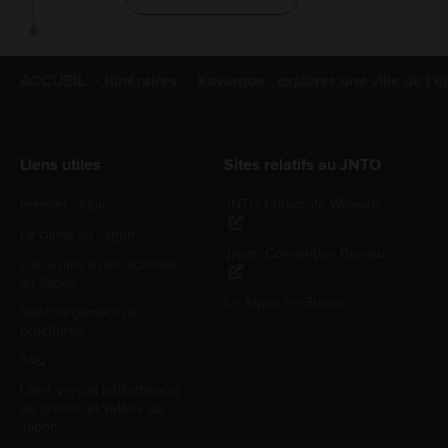
ACCUEIL
Itinéraires
Kawagoe : explorer une ville de l'
Liens utiles
Sites relatifs au JNTO
Premier séjour
JNTO Corporate Website
Le climat au Japon
Japan Convention Bureau
Les visites et les activités
au Japon
Le Japon en Suisse
Téléchargement de
brochures
FAQ
Liens vers la bibliothèque
de photos et vidéos du
Japon