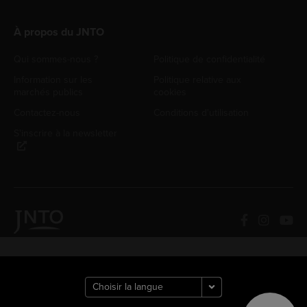
À propos du JNTO
Qui sommes-nous ?
Politique de confidentialité
Information sur les
Politique relative aux
marchés publics
cookies
Contactez-nous
Conditions d'utilisation
S'inscrire à la newsletter