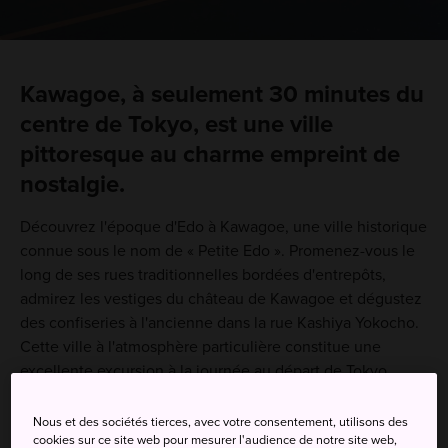
Kawagoe, à seulement 30 minutes du
centre de Tokyo, est une ville
pittoresque au charme empreint de
nostalgie.
Découvrez l'époque d'Edo à Kawagoe, une ville historique
connue sous le nom de « Petite Edo ». Promenez-vous le
long de ses rues traditionnelles bordées d'entrepôts,
admirez les vestiges du château de Kawagoe et dégustez
des confiseries à l'ancienne dans la rue Kashiya Yokocho.
Cette ville à l'atmosphère particulière constitue une
excellente excursion à la journée au départ de Tokyo.
Nous et des sociétés tierces, avec votre consentement, utilisons des
cookies sur ce site web pour mesurer l'audience de notre site web,