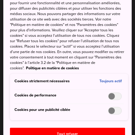
pour fournir une fonctionnalité et une personnalisation améliorées,
Points forts
pour diffuser des publicités ciblées et pour utiliser les fonctions des
médias sociaux. Nous pouvons partager des informations sur votre
utilisation de ce site web avec des sociétés tierces. Voir notre
Déguster les confiseries de la rue Kashiya
"Politique en matière de cookies" et nos "Paramètres des cookies"
Yokocho
pour plus d'informations. Veuillez cliquer sur "Accepter tous les
cookies" si vous acceptez l'utilisation de tous nos cookies. Cliquez
sur "Refuser tous les cookies" pour refuser l'utilisation de tous nos
Visiter le temple Kawagoe Daishi Kitain qui
cookies. Placez le sélecteur sur "actif" si vous acceptez l'utilisation
abrite les vestiges du château d'Edo
d'une partie de nos cookies. En outre, vous pouvez modifier ou retirer
votre consentement à tout moment en cliquant sur "Paramètres des
Admirer les chars de couleurs vives lors du
cookies" à l'article 3.2 de la "Politique en matière de
cookies".
Politique en matière de cookies
festival de Kawagoe en octobre
Cookies strictement nécessaires
Toujours actif
Cookies de performance
Comment s'y rendre
Cookies pour une publicité ciblée
Depuis Tokyo :
35 minutes
Tout refuser