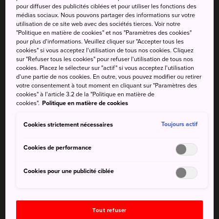
pour diffuser des publicités ciblées et pour utiliser les fonctions des
Yufuin
médias sociaux. Nous pouvons partager des informations sur votre
utilisation de ce site web avec des sociétés tierces. Voir notre
Explorer la pittoresque station thermale de
"Politique en matière de cookies" et nos "Paramètres des cookies"
pour plus d'informations. Veuillez cliquer sur "Accepter tous les
Yufuin est un véritable plaisir
cookies" si vous acceptez l'utilisation de tous nos cookies. Cliquez
sur "Refuser tous les cookies" pour refuser l'utilisation de tous nos
Ces dernières années,
Yufuin
a bénéficié
cookies. Placez le sélecteur sur "actif" si vous acceptez l'utilisation
d'une partie de nos cookies. En outre, vous pouvez modifier ou retirer
d'une urbanisation maîtrisée qui lui a permis de
votre consentement à tout moment en cliquant sur "Paramètres des
conserver son caractère sans devenir trop
cookies" à l'article 3.2 de la "Politique en matière de
touristique. Idéale pour une retraite placée sous
cookies".
Politique en matière de cookies
le signe de la détente dans des sources
Cookies strictement nécessaires
Toujours actif
chaudes, vous y trouverez également des
galeries et des ateliers de peintres, potiers et
Cookies de performance
artisans qui ont été attirés par son style de vie
idyllique.
Cookies pour une publicité ciblée
Outre les sources d'eau chaude naturelles,
l'environnement naturel magnifique de la ville
offre de sensationnelles possibilités
Tout refuser
d'excursions aux adeptes de la randonnée et du