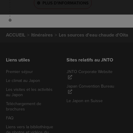
PLUS D'INFORMATIONS
ACCUEIL
Itinéraires
Les sources d'eau chaude d'Oita
Liens utiles
Sites relatifs au JNTO
Premier séjour
JNTO Corporate Website
Le climat au Japon
Japan Convention Bureau
Les visites et les activités
au Japon
Le Japon en Suisse
Téléchargement de
brochures
FAQ
Liens vers la bibliothèque
de photos et vidéos du