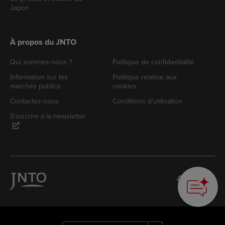
Japon
À propos du JNTO
Qui sommes-nous ?
Politique de confidentialité
Information sur les
Politique relative aux
marchés publics
cookies
Contactez-nous
Conditions d'utilisation
S'inscrire à la newsletter
How can we
help you?