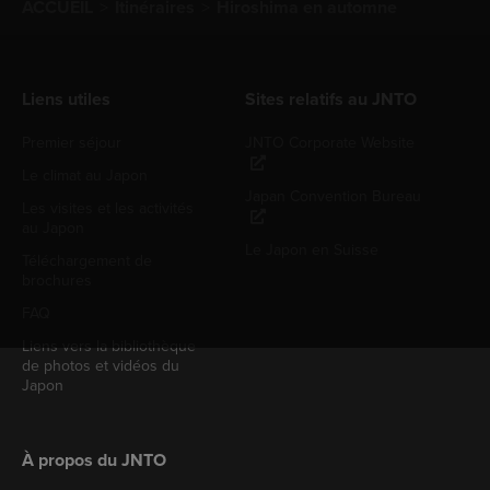
ACCUEIL
Itinéraires
Hiroshima en automne
Liens utiles
Sites relatifs au JNTO
Premier séjour
JNTO Corporate Website
Le climat au Japon
Japan Convention Bureau
Les visites et les activités
au Japon
Le Japon en Suisse
Téléchargement de
brochures
FAQ
Liens vers la bibliothèque
de photos et vidéos du
Japon
À propos du JNTO