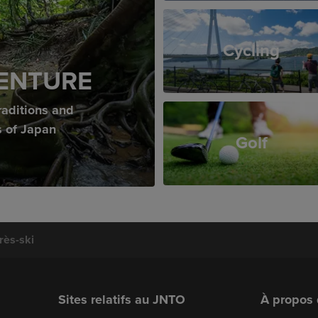
Cycling
ENTURE
raditions and
s of Japan
Golf
rès-ski
Sites relatifs au JNTO
À propos