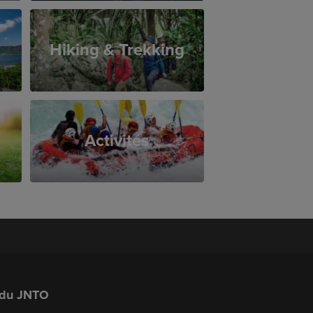
Hiking & Trekking
Activités
 du JNTO