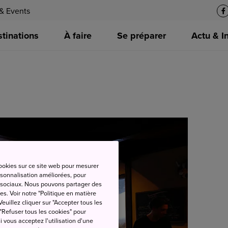
& Events
tinations
À faire
Se préparer
Actu & I
cookies sur ce site web pour mesurer
ersonnalisation améliorées, pour
as sociaux. Nous pouvons partager des
es. Voir notre "Politique en matière
euillez cliquer sur "Accepter tous les
 "Refuser tous les cookies" pour
si vous acceptez l'utilisation d'une