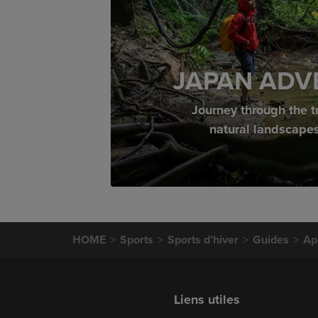
JAPAN ADV
Journey through the t
natural landscape
HOME
Sports
Sports d’hiver
Guides
Ap
Liens utiles