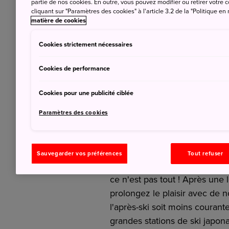
partie de nos cookies. En outre, vous pouvez modifier ou retirer votr
cliquant sur "Paramètres des cookies" à l'article 3.2 de la "Politique en
matière de cookies
Cookies strictement nécessaires
Cookies de performance
Cookies pour une publicité ciblée
Paramètres des cookies
Activités après le 
stations japonaise
Sauvegarder vos préférences
Tout refuser
Dévaler les pistes à toute vit
ce n'est pas tout ! Après une
prolongez le plaisir avec de n
l'après-ski soit moins coura
grandes stations de ski japon