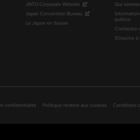
JNTO Corporate Website
Qui sommes
Japan Convention Bureau
Information
publics
Le Japon en Suisse
Contactez-
S'inscrire à
de confidentialité
Politique relative aux cookies
Conditions d'