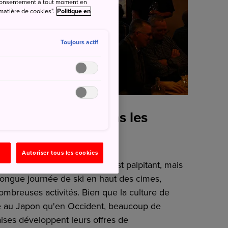
e consentement à tout moment en
 matière de cookies".
Politique en
Toujours actif
ski — Quoi faire dans les
s ?
Autoriser tous les cookies
esse en ski ou en snowboard est palpitant, mais
 longue journée de ski en haut des cimes,
ombreuses activités. Bien que la culture de
nte au Japon qu'en Occident, beaucoup de
aises développent leurs offres de