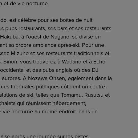
n et de vie nocturne.
do, est célèbre pour ses boîtes de nuit
s pubs-restaurants, ses bars et ses restaurants
Hakuba, à l'ouest de Nagano, se divise en
yant sa propre ambiance après-ski. Pour une
sez Mizuho et ses restaurants traditionnels et
s. Sinon, vous trouverez à Wadano et à Echo
 occidental et des pubs anglais où des DJ
x aurores. À Nozawa Onsen, également dans la
rces thermales publiques côtoient un centre-
stations de ski, telles que Tomamu, Rusutsu et
halets qui réunissent hébergement,
 de vie nocturne au même endroit. dans un
aise après une journée sur les pistes,