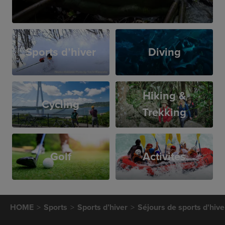
Sports d’hiver
Diving
Hiking &
Cycling
Trekking
Golf
Activités
HOME
Sports
Sports d’hiver
Séjours de sports d'hive