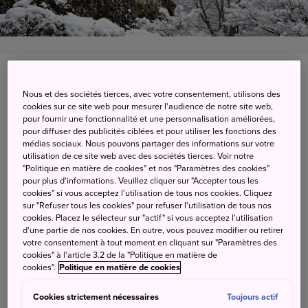
Ichinodaira, Yanagimachi, Hachiman-cho, Gujo-shi,
Nous et des sociétés tierces, avec votre consentement, utilisons des
Gifu-ken
cookies sur ce site web pour mesurer l'audience de notre site web,
pour fournir une fonctionnalité et une personnalisation améliorées,
Afficher sur Google Maps
pour diffuser des publicités ciblées et pour utiliser les fonctions des
médias sociaux. Nous pouvons partager des informations sur votre
Get Transit Info
utilisation de ce site web avec des sociétés tierces. Voir notre
"Politique en matière de cookies" et nos "Paramètres des cookies"
pour plus d'informations. Veuillez cliquer sur "Accepter tous les
cookies" si vous acceptez l'utilisation de tous nos cookies. Cliquez
sur "Refuser tous les cookies" pour refuser l'utilisation de tous nos
Une vue panoramique depuis le
cookies. Placez le sélecteur sur "actif" si vous acceptez l'utilisation
d'une partie de nos cookies. En outre, vous pouvez modifier ou retirer
« Château dans le ciel »
votre consentement à tout moment en cliquant sur "Paramètres des
cookies" à l'article 3.2 de la "Politique en matière de
cookies".
Politique en matière de cookies
Situé en bordure de la ville de Gujo, ce château offre un
superbe panorama au sommet d'une colline. En hiver,
Cookies strictement nécessaires
Toujours actif