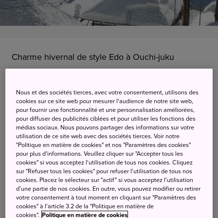
Charme hivernal de style Edo à Ouchi-juku
Afficher sur Google Maps
Nous et des sociétés tierces, avec votre consentement, utilisons des
Get Transit Info
cookies sur ce site web pour mesurer l'audience de notre site web,
pour fournir une fonctionnalité et une personnalisation améliorées,
pour diffuser des publicités ciblées et pour utiliser les fonctions des
médias sociaux. Nous pouvons partager des informations sur votre
Charme hivernal de style Edo à
utilisation de ce site web avec des sociétés tierces. Voir notre
"Politique en matière de cookies" et nos "Paramètres des cookies"
Ouchi-juku
pour plus d'informations. Veuillez cliquer sur "Accepter tous les
cookies" si vous acceptez l'utilisation de tous nos cookies. Cliquez
sur "Refuser tous les cookies" pour refuser l'utilisation de tous nos
cookies. Placez le sélecteur sur "actif" si vous acceptez l'utilisation
Ce charmant village accueille plusieurs festivals
d'une partie de nos cookies. En outre, vous pouvez modifier ou retirer
saisonniers. Le plus populaire, le splendide festival de la
votre consentement à tout moment en cliquant sur "Paramètres des
neige d'Ouchi-juku, comprend diverses manifestations qui
cookies" à l'article 3.2 de la "Politique en matière de
cookies".
Politique en matière de cookies
vous plongeront dans l'époque d'Edo (1603-1867), dont un