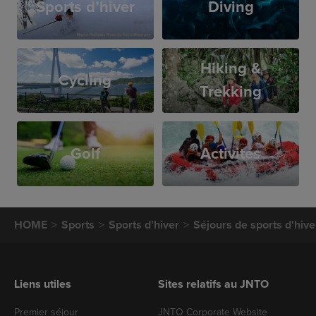
Sports d’hiver
Diving
Hiking &
Cycling
Trekking
Golf
Activités
HOME
Sports
Sports d’hiver
Séjours de sports d'hive
Liens utiles
Sites relatifs au JNTO
Premier séjour
JNTO Corporate Website