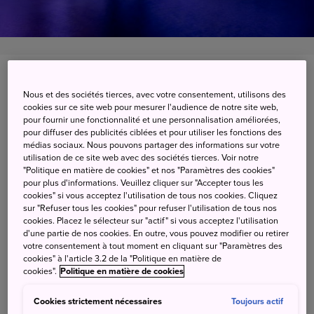
Kitasaku-gun, Nagano-ken
Nous et des sociétés tierces, avec votre consentement, utilisons des
cookies sur ce site web pour mesurer l'audience de notre site web,
Afficher sur Google Maps
pour fournir une fonctionnalité et une personnalisation améliorées,
pour diffuser des publicités ciblées et pour utiliser les fonctions des
Get Transit Info
médias sociaux. Nous pouvons partager des informations sur votre
utilisation de ce site web avec des sociétés tierces. Voir notre
"Politique en matière de cookies" et nos "Paramètres des cookies"
pour plus d'informations. Veuillez cliquer sur "Accepter tous les
Neige, eau et lumière en
cookies" si vous acceptez l'utilisation de tous nos cookies. Cliquez
sur "Refuser tous les cookies" pour refuser l'utilisation de tous nos
harmonie aux chutes de Shiraito
cookies. Placez le sélecteur sur "actif" si vous acceptez l'utilisation
d'une partie de nos cookies. En outre, vous pouvez modifier ou retirer
votre consentement à tout moment en cliquant sur "Paramètres des
cookies" à l'article 3.2 de la "Politique en matière de
Situées juste au nord de la ville de Karuizawa, la cascade
cookies".
Politique en matière de cookies
de Shiraito est une destination populaire pour sa verdure
et ses températures estivales plus fraîches. De l'endroit se
Cookies strictement nécessaires
Toujours actif
dégage une atmosphère complètement différente en