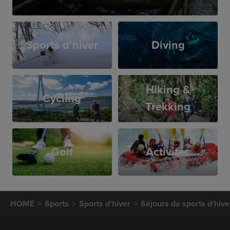
Sports d’hiver
Diving
Hiking &
Cycling
Trekking
Golf
Activités
HOME
Sports
Sports d’hiver
Séjours de sports d'hive