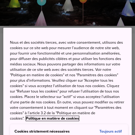
Nous et des sociétés tierces, avec votre consentement, utilisons des
Otofuke-cho, Kato-gun, Hokkaido
cookies sur ce site web pour mesurer l'audience de notre site web,
pour fournir une fonctionnalité et une personnalisation améliorées,
Afficher sur Google Maps
pour diffuser des publicités ciblées et pour utiliser les fonctions des
médias sociaux. Nous pouvons partager des informations sur votre
Get Transit Info
utilisation de ce site web avec des sociétés tierces. Voir notre
"Politique en matière de cookies" et nos "Paramètres des cookies"
pour plus d'informations. Veuillez cliquer sur "Accepter tous les
cookies" si vous acceptez l'utilisation de tous nos cookies. Cliquez
sur "Refuser tous les cookies" pour refuser l'utilisation de tous nos
Un univers de son et lumière
cookies. Placez le sélecteur sur "actif" si vous acceptez l'utilisation
d'une partie de nos cookies. En outre, vous pouvez modifier ou retirer
immersif
votre consentement à tout moment en cliquant sur "Paramètres des
cookies" à l'article 3.2 de la "Politique en matière de
cookies".
Politique en matière de cookies
Tokachigawa Onsen accueille le festival Hakucho, qui
porte le nom des cygnes qui visitent la région par milliers.
Cookies strictement nécessaires
Toujours actif