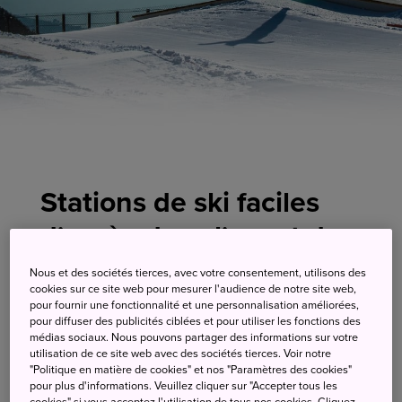
Stations de ski faciles
d'accès dans l'ouest du
Japon
Nous et des sociétés tierces, avec votre consentement, utilisons des
cookies sur ce site web pour mesurer l'audience de notre site web,
pour fournir une fonctionnalité et une personnalisation améliorées,
pour diffuser des publicités ciblées et pour utiliser les fonctions des
Bien que le climat se réchauffe à mesure que vous
médias sociaux. Nous pouvons partager des informations sur votre
vous déplacez vers le sud-ouest du Japon, vous
utilisation de ce site web avec des sociétés tierces. Voir notre
"Politique en matière de cookies" et nos "Paramètres des cookies"
pouvez encore trouver des stations de ski dans les
pour plus d'informations. Veuillez cliquer sur "Accepter tous les
régions du Kansai, de Chugoku, de Shikoku et de