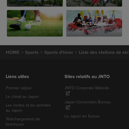
Golf
Activités
HOME
Sports
Sports d’hiver
Liste des stations de ski
Liens utiles
Sites relatifs au JNTO
Premier séjour
JNTO Corporate Website
Le climat au Japon
Japan Convention Bureau
Les visites et les activités
au Japon
Le Japon en Suisse
Téléchargement de
brochures