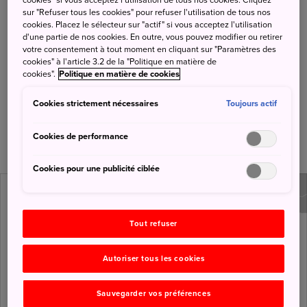
cookies" si vous acceptez l'utilisation de tous nos cookies. Cliquez
Kyushu. Certes, ces régions n'égalent pas les
sur "Refuser tous les cookies" pour refuser l'utilisation de tous nos
cookies. Placez le sélecteur sur "actif" si vous acceptez l'utilisation
meilleurs spots de poudreuse du pays, mais les
d'une partie de nos cookies. En outre, vous pouvez modifier ou retirer
vents froids de la mer du Japon et de la mer de
votre consentement à tout moment en cliquant sur "Paramètres des
cookies" à l'article 3.2 de la "Politique en matière de
Chine orientale amènent beaucoup de neige dans
cookies".
Politique en matière de cookies
les montagnes de l'ouest du Japon. En hiver, les
voyageurs peuvent à la fois apprécier les
Cookies strictement nécessaires
Toujours actif
températures relativement clémentes des villes
dans la vallée et profiter de l'épais manteau
Cookies de performance
neigeux en montagne.
Cookies pour une publicité ciblée
Tout refuser
Autoriser tous les cookies
Sauvegarder vos préférences