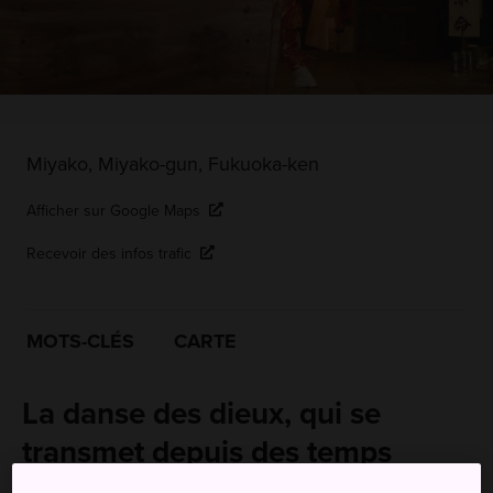
Miyako, Miyako-gun, Fukuoka-ken
Afficher sur Google Maps
Recevoir des infos trafic
MOTS-CLÉS
CARTE
La danse des dieux, qui se
transmet depuis des temps
anciens jusqu'à nos jours