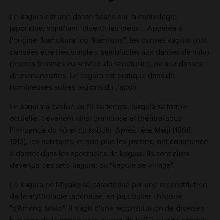
Le kagura est une danse basée sur la mythologie
japonaise, signifiant "divertir les dieux". Appelée à
l'origine "kamukura" ou "kamikura", les danses kagura sont
censées être très simples, semblables aux danses de miko
(jeunes femmes au service du sanctuaire) ou aux danses
de marionnettes. Le kagura est pratiqué dans de
nombreuses autres régions du Japon.
Le kagura a évolué au fil du temps, jusqu'à sa forme
actuelle, devenant ainsi grandiose et théâtral sous
l'influence du nô et du kabuki. Après l'ère Meiji (1868-
1912), les habitants, et non plus les prêtres, ont commencé
à danser dans les spectacles de kagura. Ils sont alors
devenus des sato-kagura, ou "kagura de village".
Le kagura de Miyako se caractérise par une reconstitution
de la mythologie japonaise, en particulier l'histoire
"d'Amano-Iwato". Il s'agit d'une reconstitution de diverses
histoires de la mythologie au son de la flûte traditionnelle