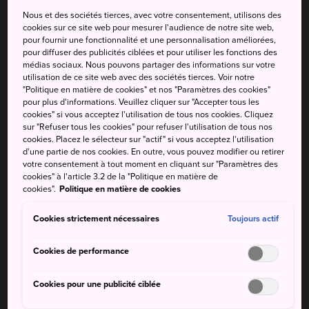
Nous et des sociétés tierces, avec votre consentement, utilisons des
cookies sur ce site web pour mesurer l'audience de notre site web,
La ville de Miyako, l'une des municipalités du district de
pour fournir une fonctionnalité et une personnalisation améliorées,
Keichiku, située à une heure au sud de Kitakyushu, se
pour diffuser des publicités ciblées et pour utiliser les fonctions des
consacre à la préservation du kagura. Cette ancienne
médias sociaux. Nous pouvons partager des informations sur votre
utilisation de ce site web avec des sociétés tierces. Voir notre
forme de musique et de danse shintoïste a été transmise
"Politique en matière de cookies" et nos "Paramètres des cookies"
pendant des siècles par les personnes qui vivent et
pour plus d'informations. Veuillez cliquer sur "Accepter tous les
travaillent dans la ville afin de remercier les dieux
cookies" si vous acceptez l'utilisation de tous nos cookies. Cliquez
sur "Refuser tous les cookies" pour refuser l'utilisation de tous nos
gardiens locaux et de garantir une bonne récolte.
cookies. Placez le sélecteur sur "actif" si vous acceptez l'utilisation
d'une partie de nos cookies. En outre, vous pouvez modifier ou retirer
Chaque année, de fin avril à début mai, Miyako organise
votre consentement à tout moment en cliquant sur "Paramètres des
un festival (souvent appelé "Shinkosai") accompagné de
cookies" à l'article 3.2 de la "Politique en matière de
kagura afin de prier pour la paix de la communauté et pour
cookies".
Politique en matière de cookies
une bonne récolte. Le kagura exécuté pendant le festival
Cookies strictement nécessaires
Toujours actif
est unique de cette région. C'est une occasion
réjouissante pour les visiteurs, leur permettant de prendre
Cookies de performance
part aux anciennes traditions de la région.
Cookies pour une publicité ciblée