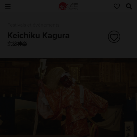
Festivals et événements
Keichiku Kagura
京築神楽