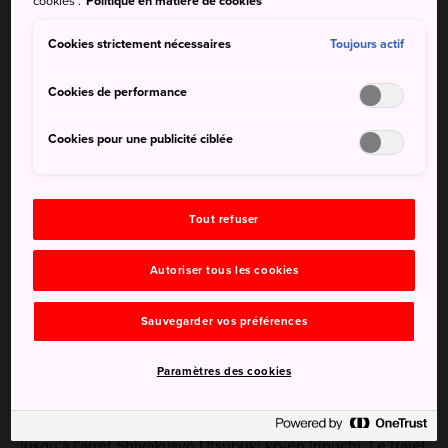
cookies".
Politique en matière de cookies
annuel. Il est organisé les premiers samedi et dimanche
d'août et son point culminant est un énorme feu d'artifice
Cookies strictement nécessaires
Toujours actif
au bord de la rivière Tenjingawa.
Cookies de performance
Cookies pour une publicité ciblée
Tout refuser
Autoriser tous les cookies
Sauvegarder vos préférences
Comment s'y rendre
Paramètres des cookies
Le bus est le meilleur moyen de vous rendre à ce festival.
Prenez le bus Hinomaru au départ de la gare de Kurayoshi
jusqu'à l'arrêt Shiyakusyo Utsubuki ko-en Iriguchi. Le trajet