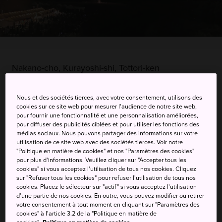
Nakano-cho, Kurayoshi-shi, Tottori-ken
Afficher sur Google Maps
Nous et des sociétés tierces, avec votre consentement, utilisons des
cookies sur ce site web pour mesurer l'audience de notre site web,
Recevoir des infos trafic
pour fournir une fonctionnalité et une personnalisation améliorées,
pour diffuser des publicités ciblées et pour utiliser les fonctions des
médias sociaux. Nous pouvons partager des informations sur votre
utilisation de ce site web avec des sociétés tierces. Voir notre
MOTS-CLÉS
CARTE
"Politique en matière de cookies" et nos "Paramètres des cookies"
pour plus d'informations. Veuillez cliquer sur "Accepter tous les
cookies" si vous acceptez l'utilisation de tous nos cookies. Cliquez
Un festival d'été annuel qui
sur "Refuser tous les cookies" pour refuser l'utilisation de tous nos
cookies. Placez le sélecteur sur "actif" si vous acceptez l'utilisation
regorge de surprises
d'une partie de nos cookies. En outre, vous pouvez modifier ou retirer
votre consentement à tout moment en cliquant sur "Paramètres des
cookies" à l'article 3.2 de la "Politique en matière de
Le festival Utsubuki de Kurayoshi est un festival d'été