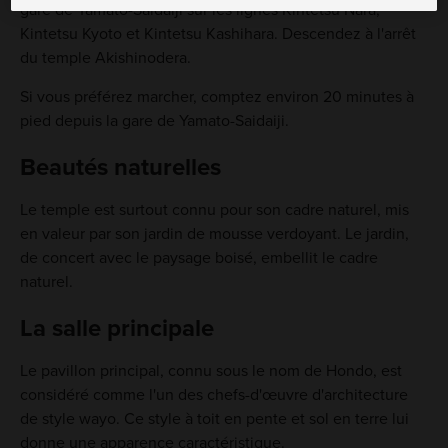
gare de Yamato-Saidaiji sur les lignes Kintetsu Nara,
Kintetsu Kyoto et Kintetsu Kashihara. Descendez à l'arrêt
du temple Akishinodera.
Si vous préférez marcher, comptez environ 20 minutes à
pied depuis la gare de Yamato-Saidaiji.
Beautés naturelles
Le temple est surtout connu pour son cadre naturel, mis
en valeur par son jardin de mousse verdoyant. Le jardin,
de concert avec le paysage boisé, embellit le cadre
naturel.
La salle principale
Le pavillon principal, connu sous le nom de Hondo, est
considéré comme l'un des chefs-d'œuvre d'architecture
de style wayo. Ce style à toit en pente et sol en terre lui
donne une apparence caractéristique.