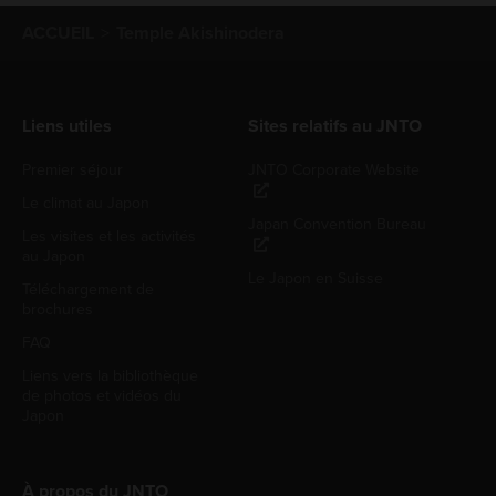
ACCUEIL
Temple Akishinodera
Liens utiles
Sites relatifs au JNTO
Premier séjour
JNTO Corporate Website
Le climat au Japon
Japan Convention Bureau
Les visites et les activités
au Japon
Le Japon en Suisse
Téléchargement de
brochures
FAQ
Liens vers la bibliothèque
de photos et vidéos du
Japon
À propos du JNTO