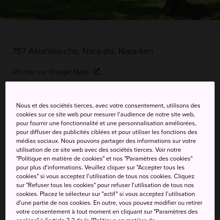
757 Akishino-cho, Nara-shi, Nara-ken
Afficher sur Google Maps
Recevoir des infos trafic
Nous et des sociétés tierces, avec votre consentement, utilisons des
cookies sur ce site web pour mesurer l'audience de notre site web,
pour fournir une fonctionnalité et une personnalisation améliorées,
MOTS-CLÉS
CARTE
pour diffuser des publicités ciblées et pour utiliser les fonctions des
médias sociaux. Nous pouvons partager des informations sur votre
utilisation de ce site web avec des sociétés tierces. Voir notre
Un jardin paisible aux statues
"Politique en matière de cookies" et nos "Paramètres des cookies"
pour plus d'informations. Veuillez cliquer sur "Accepter tous les
d'envergure historique
cookies" si vous acceptez l'utilisation de tous nos cookies. Cliquez
sur "Refuser tous les cookies" pour refuser l'utilisation de tous nos
cookies. Placez le sélecteur sur "actif" si vous acceptez l'utilisation
Le temple Akishinodera, construit vers l'an 780 par
d'une partie de nos cookies. En outre, vous pouvez modifier ou retirer
votre consentement à tout moment en cliquant sur "Paramètres des
l'empereur Konin et reconstruit suite à un incendie au XIIe