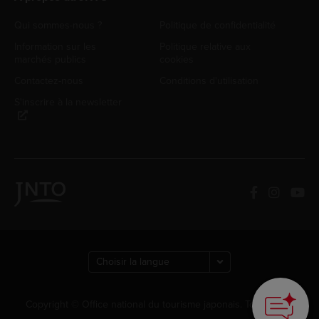
Qui sommes-nous ?
Politique de confidentialité
Information sur les
Politique relative aux
marchés publics
cookies
Contactez-nous
Conditions d'utilisation
S'inscrire à la newsletter
Copyright © Office national du tourisme japonais. Tous droits