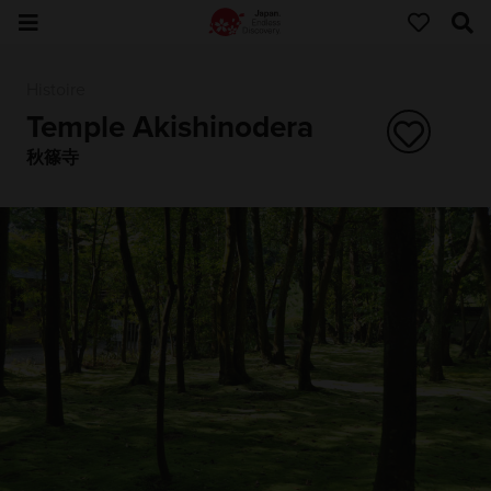
Histoire
Temple Akishinodera
秋篠寺