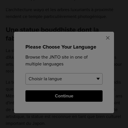
L'architecture wayo et les arbres luxuriants à proximité
rendent ce temple particulièrement photogénique.
Une statue bouddhiste dont la
×
fabrication a duré près de 500 ans
Please Choose Your Language
La statue la plus remarquable des 25 statues
Browse the JNTO site in one of
d'Akishinodera est celle de Gigeiten, le saint patron des
multiple languages
arts. De nombreux artistes en herbe lui rendent visite pour
recevoir une bénédiction.
La tête de la statue de Gigeiten date du VIIIe siècle tandis
que son corps fut construit aux environs du XIIIe siècle.
Continue
Même si les deux parties ont été créées à environ 500 ans
d'intervalle, elles existent en parfaite harmonie d'un point
de vue esthétique. En raison de son âge et de sa beauté
artistique, la statue est reconnue en tant que bien culturel
important du Japon.