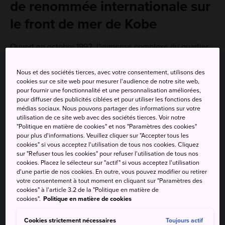
de renommée internationale sur
le front de mer de Kobe
Ouvert en octobre 1992, l'immense complexe du quartier
de Kobe Harborland est devenu l'une des principales
attractions touristiques de Kobe et offre certaines des plus
Nous et des sociétés tierces, avec votre consentement, utilisons des
cookies sur ce site web pour mesurer l'audience de notre site web,
belles vues sur la mer de la ville, gages d'une soirée
pour fournir une fonctionnalité et une personnalisation améliorées,
réussie.
pour diffuser des publicités ciblées et pour utiliser les fonctions des
médias sociaux. Nous pouvons partager des informations sur votre
Avec ses boutiques et ses offres de loisir situés sur un
utilisation de ce site web avec des sociétés tierces. Voir notre
front de mer pittoresque, le quartier de Kobe Harborland
"Politique en matière de cookies" et nos "Paramètres des cookies"
pour plus d'informations. Veuillez cliquer sur "Accepter tous les
est l'un des nombreux cœurs non officiels de la ville. Son
cookies" si vous acceptez l'utilisation de tous nos cookies. Cliquez
réseau de transports en commun bien desservi et ses
sur "Refuser tous les cookies" pour refuser l'utilisation de tous nos
charmants points de vue attirent toute l'année des foules
cookies. Placez le sélecteur sur "actif" si vous acceptez l'utilisation
d'une partie de nos cookies. En outre, vous pouvez modifier ou retirer
de locaux et de touristes.
votre consentement à tout moment en cliquant sur "Paramètres des
cookies" à l'article 3.2 de la "Politique en matière de
cookies".
Politique en matière de cookies
À ne pas manquer
Cookies strictement nécessaires
Toujours actif