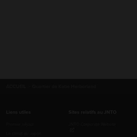
ACCUEIL
Quartier de Kobe Harborland
Liens utiles
Sites relatifs au JNTO
Premier séjour
JNTO Corporate Website
Le climat au Japon