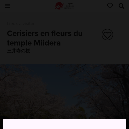
Lieux à visiter
Cerisiers en fleurs du
temple Miidera
三井寺の桜