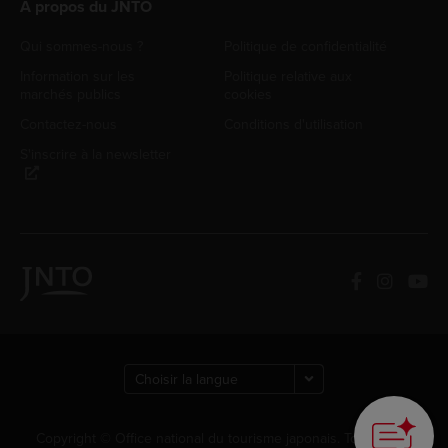
À propos du JNTO
Qui sommes-nous ?
Politique de confidentialité
Information sur les
Politique relative aux
marchés publics
cookies
Contactez-nous
Conditions d'utilisation
S'inscrire à la newsletter
Copyright © Office national du tourisme japonais. Tous droits