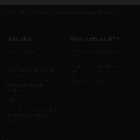
ACCUEIL
Cerisiers en fleurs du temple Miidera
Liens utiles
Sites relatifs au JNTO
Premier séjour
JNTO Corporate Website
Le climat au Japon
Japan Convention Bureau
Les visites et les activités
au Japon
Le Japon en Suisse
Téléchargement de
brochures
FAQ
Liens vers la bibliothèque
de photos et vidéos du
Japon