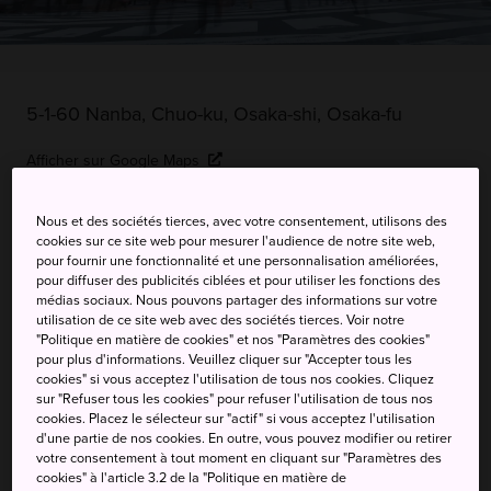
5-1-60 Nanba, Chuo-ku, Osaka-shi, Osaka-fu
Afficher sur Google Maps
Recevoir des infos trafic
Nous et des sociétés tierces, avec votre consentement, utilisons des
cookies sur ce site web pour mesurer l'audience de notre site web,
pour fournir une fonctionnalité et une personnalisation améliorées,
pour diffuser des publicités ciblées et pour utiliser les fonctions des
MOTS-CLÉS
CARTE
médias sociaux. Nous pouvons partager des informations sur votre
utilisation de ce site web avec des sociétés tierces. Voir notre
"Politique en matière de cookies" et nos "Paramètres des cookies"
Namba City, le lieu
pour plus d'informations. Veuillez cliquer sur "Accepter tous les
cookies" si vous acceptez l'utilisation de tous nos cookies. Cliquez
incontournable pour une
sur "Refuser tous les cookies" pour refuser l'utilisation de tous nos
cookies. Placez le sélecteur sur "actif" si vous acceptez l'utilisation
journée de shopping
d'une partie de nos cookies. En outre, vous pouvez modifier ou retirer
votre consentement à tout moment en cliquant sur "Paramètres des
cookies" à l'article 3.2 de la "Politique en matière de
La gare de Namba s'ouvre sur le grand centre