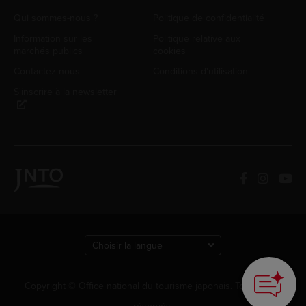
Qui sommes-nous ?
Politique de confidentialité
Information sur les
Politique relative aux
marchés publics
cookies
Contactez-nous
Conditions d'utilisation
S'inscrire à la newsletter
Copyright © Office national du tourisme japonais. Tous droits