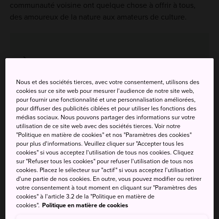
communauté voisine ont quelque chose à offrir à tous,
des amoureux de la nature aux amateurs de culture.
À ne pas manquer
Nous et des sociétés tierces, avec votre consentement, utilisons des
Parcourir à vélo le sentier qui encercle le lac et
cookies sur ce site web pour mesurer l'audience de notre site web,
vous fait découvrir ses environs
pour fournir une fonctionnalité et une personnalisation améliorées,
pour diffuser des publicités ciblées et pour utiliser les fonctions des
Regarder le coucher de soleil tout en profitant
médias sociaux. Nous pouvons partager des informations sur votre
utilisation de ce site web avec des sociétés tierces. Voir notre
d'un bain de pieds à l'onsen de Kamisuwa
"Politique en matière de cookies" et nos "Paramètres des cookies"
Les feux d'artifice nocturnes dans le parc
pour plus d'informations. Veuillez cliquer sur "Accepter tous les
cookies" si vous acceptez l'utilisation de tous nos cookies. Cliquez
bordant le lac tout au long de l'été
sur "Refuser tous les cookies" pour refuser l'utilisation de tous nos
cookies. Placez le sélecteur sur "actif" si vous acceptez l'utilisation
d'une partie de nos cookies. En outre, vous pouvez modifier ou retirer
votre consentement à tout moment en cliquant sur "Paramètres des
cookies" à l'article 3.2 de la "Politique en matière de
Comment s'y rendre
cookies".
Politique en matière de cookies